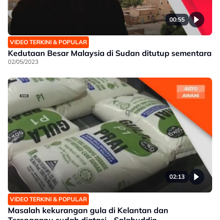
00:55
VIDEO TERKINI & POPULAR
Kedutaan Besar Malaysia di Sudan ditutup sementara
02/05/2023
02:13
VIDEO TERKINI & POPULAR
Masalah kekurangan gula di Kelantan dan
Terengganu sudah diatasi - Salahuddin