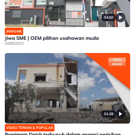
04:50
JIWASME
Jiwa SME | OEM pilihan usahawan muda
02/05/2023
01:28
VIDEO TERKINI & POPULAR
Pemimpin Daish terbunuh dalam operasi perisikan