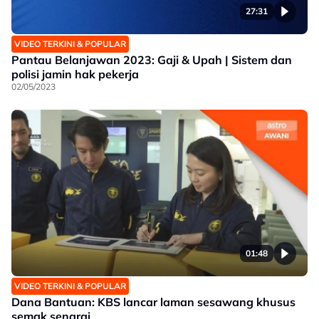
27:31
VIDEO TERKINI & POPULAR
Pantau Belanjawan 2023: Gaji & Upah | Sistem dan
polisi jamin hak pekerja
02/05/2023
01:48
VIDEO TERKINI & POPULAR
Dana Bantuan: KBS lancar laman sesawang khusus
semak senarai