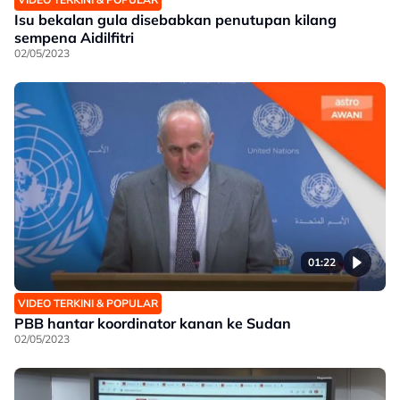
Isu bekalan gula disebabkan penutupan kilang
sempena Aidilfitri
02/05/2023
01:22
VIDEO TERKINI & POPULAR
PBB hantar koordinator kanan ke Sudan
02/05/2023