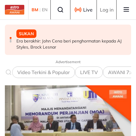
Skip to main content
Select language
Live
Log in
BM
|
EN
MALAYSIA
SUKAN
DUNIA
KLFW 2026 buka laluan produk Malaysia ke pasaran
Era berakhir: John Cena beri penghormatan kepada AJ
Gelombang haba: Rakyat Britain tidur di dapur, ambil
dunia - Armizan
Styles, Brock Lesnar
cuti
Advertisement
Video Terkini & Popular
LIVE TV
AWANI 7:4