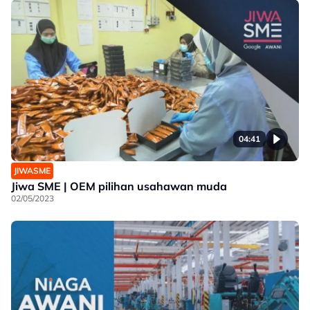
04:41
JIWASME
Jiwa SME | OEM pilihan usahawan muda
02/05/2023