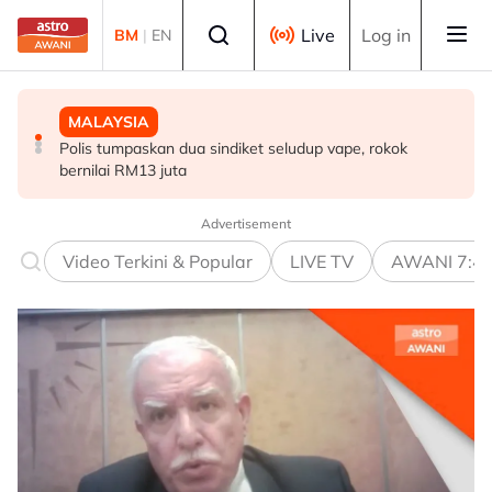
Skip to main content
Select language
Live
Log in
BM
|
EN
POLITIK
MALAYSIA
DUNIA
Exco Kerajaan Negeri Sembilan dijadual angkat sumpah
Polis tumpaskan dua sindiket seludup vape, rokok
Pentadbiran Trump sahkan hampir AS$100 bilion
esok
bernilai RM13 juta
pemulangan tarif susulan keputusan mahkamah
Advertisement
Video Terkini & Popular
LIVE TV
AWANI 7:4