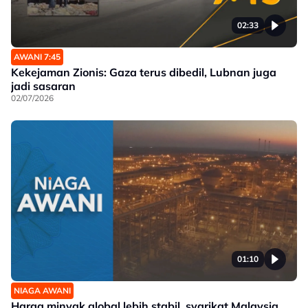
02:33
AWANI 7:45
Kekejaman Zionis: Gaza terus dibedil, Lubnan juga
jadi sasaran
02/07/2026
01:10
NIAGA AWANI
Harga minyak global lebih stabil, syarikat Malaysia