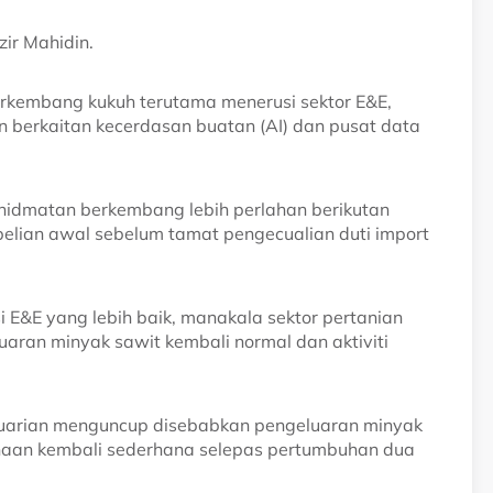
ir Mahidin.
rkembang kukuh terutama menerusi sektor E&E,
 berkaitan kecerdasan buatan (AI) dan pusat data
rkhidmatan berkembang lebih perlahan berikutan
elian awal sebelum tamat pengecualian duti import
si E&E yang lebih baik, manakala sektor pertanian
aran minyak sawit kembali normal dan aktiviti
uarian menguncup disebabkan pengeluaran minyak
inaan kembali sederhana selepas pertumbuhan dua