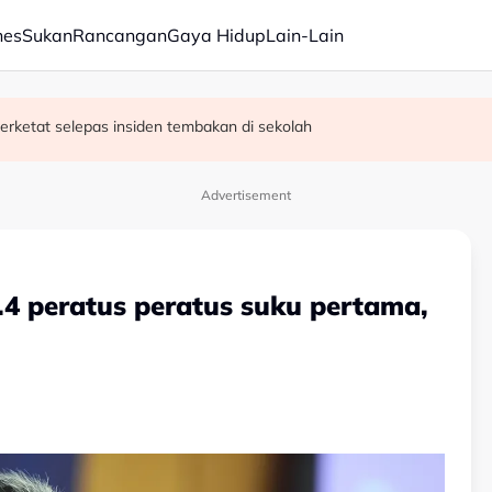
nes
Sukan
Rancangan
Gaya Hidup
Lain-Lain
erketat selepas insiden tembakan di sekolah
satan audio siar sentuh isu sensitiviti agama
Advertisement
4 peratus peratus suku pertama,