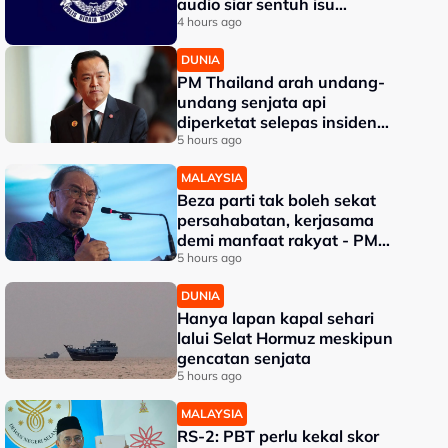
audio siar sentuh isu
sensitiviti agama
4 hours ago
DUNIA
PM Thailand arah undang-
undang senjata api
diperketat selepas insiden
tembakan di sekolah
5 hours ago
MALAYSIA
Beza parti tak boleh sekat
persahabatan, kerjasama
demi manfaat rakyat - PM
Anwar
5 hours ago
DUNIA
Hanya lapan kapal sehari
lalui Selat Hormuz meskipun
gencatan senjata
5 hours ago
MALAYSIA
RS-2: PBT perlu kekal skor