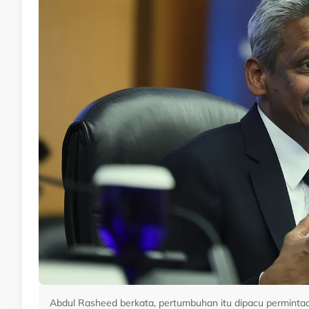
Abdul Rasheed berkata, pertumbuhan itu dipacu perminta