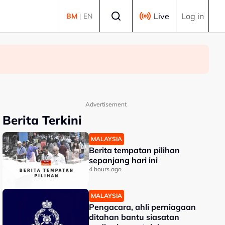
Select language
Live
Log in
BM
|
EN
Advertisement
Berita Terkini
MALAYSIA
Berita tempatan pilihan
sepanjang hari ini
4 hours ago
MALAYSIA
Pengacara, ahli perniagaan
ditahan bantu siasatan