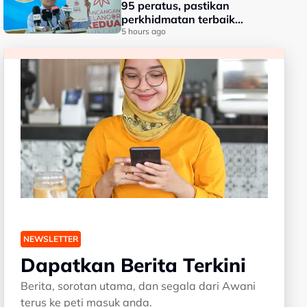
95 peratus, pastikan
perkhidmatan terbaik
kepada rakyat - Amirudin
5 hours ago
NEWSLETTER
Dapatkan Berita Terkini
Berita, sorotan utama, dan segala dari Awani
terus ke peti masuk anda.