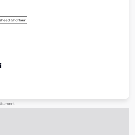
sheed Ghaffour
i
tisement