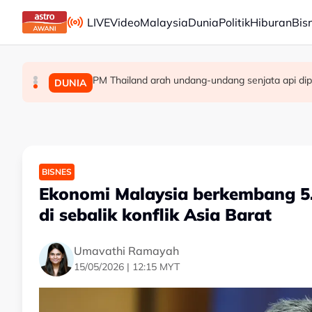
Skip to main content
LIVE
Video
Malaysia
Dunia
Politik
Hiburan
Bis
PM Thailand arah undang-undang senjata api dip
Berita tempatan pilihan sepanjang hari ini
Pengacara, ahli perniagaan ditahan bantu sia
MALAYSIA
MALAYSIA
DUNIA
BISNES
Ekonomi Malaysia berkembang 5.
di sebalik konflik Asia Barat
Umavathi Ramayah
15/05/2026 | 12:15 MYT