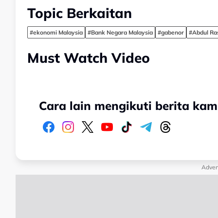
Topic Berkaitan
#ekonomi Malaysia
#Bank Negara Malaysia
#gabenor
#Abdul Ra
Must Watch Video
Cara lain mengikuti berita kam
Adver