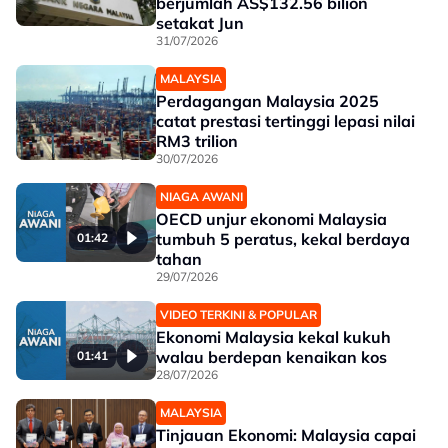
berjumlah AS$132.56 bilion
setakat Jun
31/07/2026
MALAYSIA
Perdagangan Malaysia 2025
catat prestasi tertinggi lepasi nilai
RM3 trilion
30/07/2026
NIAGA AWANI
OECD unjur ekonomi Malaysia
tumbuh 5 peratus, kekal berdaya
01:42
tahan
29/07/2026
VIDEO TERKINI & POPULAR
Ekonomi Malaysia kekal kukuh
walau berdepan kenaikan kos
01:41
28/07/2026
MALAYSIA
Tinjauan Ekonomi: Malaysia capai