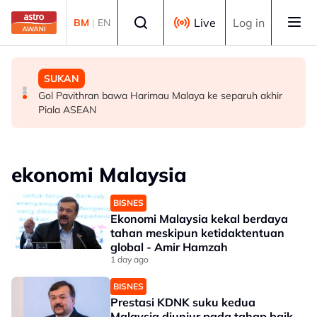
Skip to main content
Select language
Live
Log in
BM
|
EN
MALAYSIA
MALAYSIA
SUKAN
Berita tempatan pilihan sepanjang hari ini
Bapa lemas cuba selamatkan anak jatuh kolam ikan
Gol Pavithran bawa Harimau Malaya ke separuh akhir
Piala ASEAN
ekonomi Malaysia
BISNES
Ekonomi Malaysia kekal berdaya
tahan meskipun ketidaktentuan
global - Amir Hamzah
1 day ago
BISNES
Prestasi KDNK suku kedua
Malaysia diunjur pada tahap baik