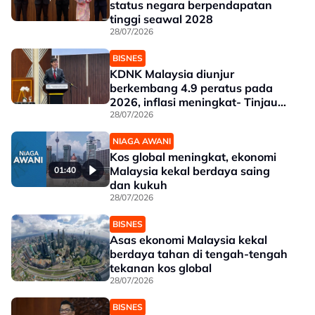
status negara berpendapatan
tinggi seawal 2028
28/07/2026
BISNES
KDNK Malaysia diunjur
berkembang 4.9 peratus pada
2026, inflasi meningkat- Tinjauan
Ekonomi Malaysia
28/07/2026
NIAGA AWANI
Kos global meningkat, ekonomi
Malaysia kekal berdaya saing
01:40
dan kukuh
28/07/2026
BISNES
Asas ekonomi Malaysia kekal
berdaya tahan di tengah-tengah
tekanan kos global
28/07/2026
BISNES