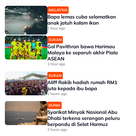
MALAYSIA
Bapa lemas cuba selamatkan
anak jatuh kolam ikan
1 hour ago
SUKAN
Gol Pavithran bawa Harimau
Malaya ke separuh akhir Piala
ASEAN
1 hour ago
SUKAN
Aliff Rakib hadiah rumah RM1
juta kepada ibu bapa
2 hours ago
DUNIA
Syarikat Minyak Nasional Abu
Dhabi terkena serangan peluru
berpandu di Selat Hormuz
2 hours ago