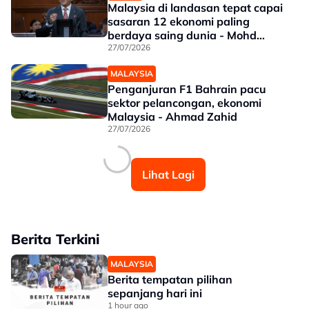
Malaysia di landasan tepat capai
sasaran 12 ekonomi paling
berdaya saing dunia - Mohd
Shahar
27/07/2026
MALAYSIA
Penganjuran F1 Bahrain pacu
sektor pelancongan, ekonomi
Malaysia - Ahmad Zahid
27/07/2026
Lihat Lagi
Berita Terkini
MALAYSIA
Berita tempatan pilihan
sepanjang hari ini
1 hour ago