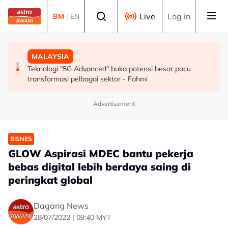
Skip to main content
Select language
Live
Log in
BM
|
EN
MALAYSIA
MALAYSIA
SUKAN
Berita tempatan pilihan sepanjang hari ini
Teknologi "5G Advanced" buka potensi besar pacu
Mohamed Salah sertai Trabzonspor, terima €17 juta
transformasi pelbagai sektor - Fahmi
semusim
Advertisement
BISNES
GLOW Aspirasi MDEC bantu pekerja
bebas digital lebih berdaya saing di
peringkat global
Dagang News
28/07/2022 | 09:40 MYT