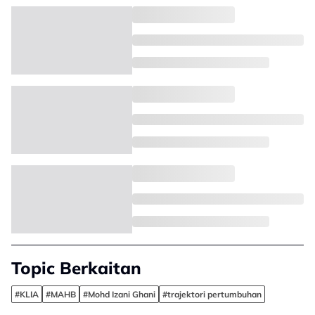
Topic Berkaitan
#KLIA
#MAHB
#Mohd Izani Ghani
#trajektori pertumbuhan