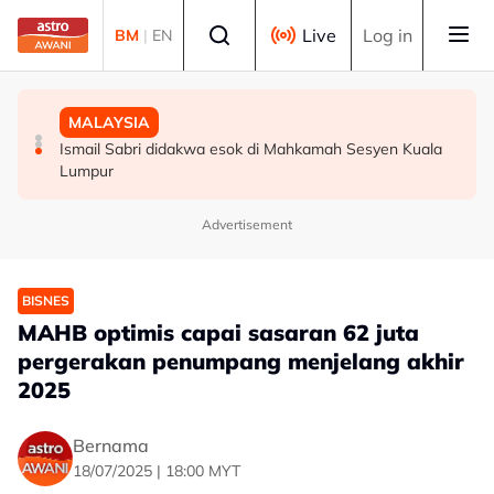
Skip to main content
Select language
Live
Log in
BM
|
EN
MALAYSIA
MALAYSIA
MALAYSIA
Wanita didenda RM75,000 mengaku salah beri rasuah
Ismail Sabri didakwa esok di Mahkamah Sesyen Kuala
Malaysia mula siasatan anti-lambakan keluli dari China,
kepada pegawai jas
Lumpur
Taiwan, Vietnam -- MITI
Advertisement
BISNES
MAHB optimis capai sasaran 62 juta
pergerakan penumpang menjelang akhir
2025
Bernama
18/07/2025 | 18:00 MYT