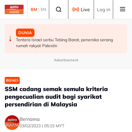
Skip to main content
Select language
Live
Log in
BM
|
EN
MALAYSIA
MALAYSIA
DUNIA
Tindakan AKPS sita kontena bawa muatan ke Israel
AKPS tahan kontena disyaki bawa dagangan untuk
Tentera Israel serbu Tebing Barat, peneroka serang
bukti ketegasan Malaysia - PM Anwar
dieksport ke Israel
rumah rakyat Palestin
Advertisement
BISNES
SSM cadang semak semula kriteria
pengecualian audit bagi syarikat
persendirian di Malaysia
Bernama
03/02/2023 | 05:15 MYT