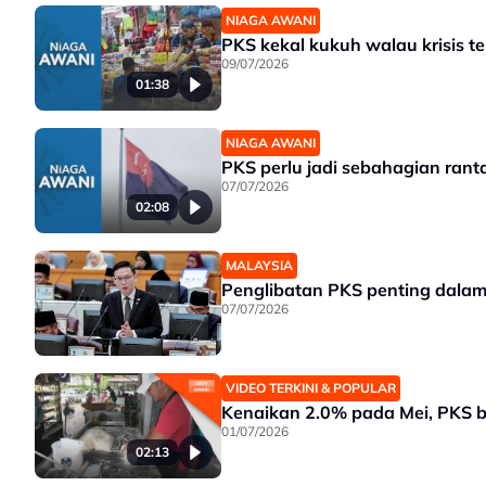
NIAGA AWANI
PKS kekal kukuh walau krisis t
09/07/2026
01:38
NIAGA AWANI
PKS perlu jadi sebahagian rant
07/07/2026
02:08
MALAYSIA
Penglibatan PKS penting dalam
07/07/2026
VIDEO TERKINI & POPULAR
Kenaikan 2.0% pada Mei, PKS 
01/07/2026
02:13