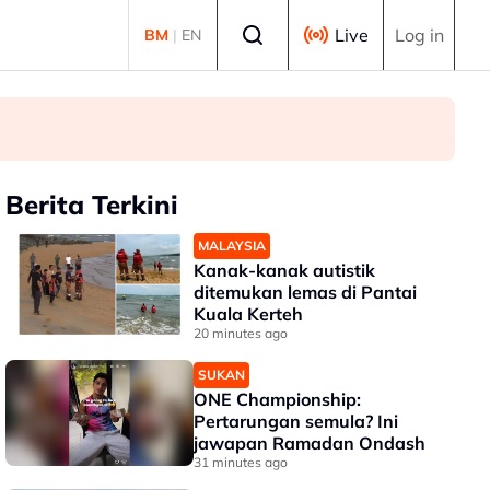
Select language
Live
Log in
BM
|
EN
Berita Terkini
MALAYSIA
Kanak-kanak autistik
ditemukan lemas di Pantai
Kuala Kerteh
20 minutes ago
SUKAN
ONE Championship:
Pertarungan semula? Ini
jawapan Ramadan Ondash
31 minutes ago