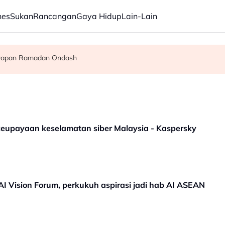
nes
Sukan
Rancangan
Gaya Hidup
Lain-Lain
da fail Epstein tanpa suntingan
jawapan Ramadan Ondash
tai Kuala Kerteh
eupayaan keselamatan siber Malaysia - Kaspersky
 AI Vision Forum, perkukuh aspirasi jadi hab AI ASEAN