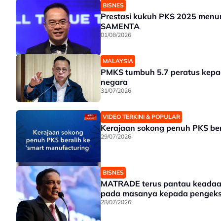
BISNES
Prestasi kukuh PKS 2025 menun
SAMENTA
01/08/2026
MALAYSIA
PMKS tumbuh 5.7 peratus kepa
negara
31/07/2026
VIDEO TERKINI & POPULAR
Kerajaan sokong penuh PKS bera
29/07/2026
BISNES
MATRADE terus pantau keadaan 
pada masanya kepada pengeks
28/07/2026