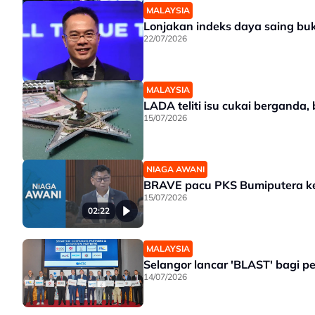
MALAYSIA
Lonjakan indeks daya saing b
22/07/2026
01:01
MALAYSIA
LADA teliti isu cukai berganda
15/07/2026
NIAGA AWANI
BRAVE pacu PKS Bumiputera ke
15/07/2026
02:22
MALAYSIA
Selangor lancar 'BLAST' bagi p
14/07/2026