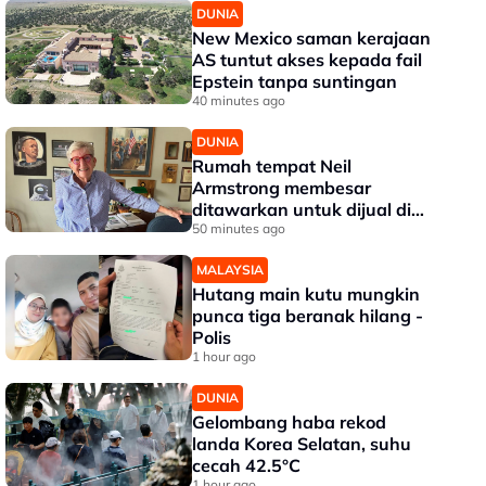
DUNIA
New Mexico saman kerajaan
AS tuntut akses kepada fail
Epstein tanpa suntingan
40 minutes ago
DUNIA
Rumah tempat Neil
Armstrong membesar
ditawarkan untuk dijual di
Ohio
50 minutes ago
MALAYSIA
Hutang main kutu mungkin
punca tiga beranak hilang -
Polis
1 hour ago
DUNIA
Gelombang haba rekod
landa Korea Selatan, suhu
cecah 42.5°C
1 hour ago