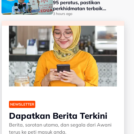
95 peratus, pastikan
perkhidmatan terbaik
kepada rakyat - Amirudin
3 hours ago
NEWSLETTER
Dapatkan Berita Terkini
Berita, sorotan utama, dan segala dari Awani
terus ke peti masuk anda.