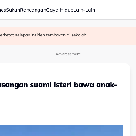
nes
Sukan
Rancangan
Gaya Hidup
Lain-Lain
erketat selepas insiden tembakan di sekolah
satan audio siar sentuh isu sensitiviti agama
Advertisement
asangan suami isteri bawa anak-