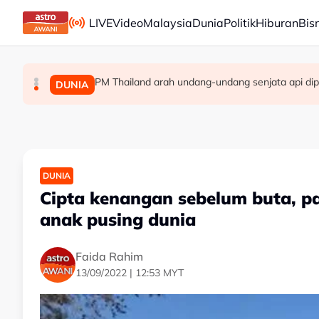
Skip to main content
LIVE
Video
Malaysia
Dunia
Politik
Hiburan
Bis
PM Thailand arah undang-undang senjata api dip
Berita tempatan pilihan sepanjang hari ini
Pengacara, ahli perniagaan ditahan bantu sia
MALAYSIA
MALAYSIA
DUNIA
DUNIA
Cipta kenangan sebelum buta, p
anak pusing dunia
Faida Rahim
13/09/2022 | 12:53 MYT