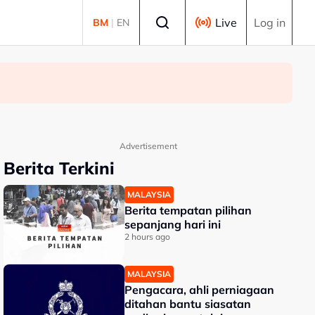
Select language
Live
Log in
BM
|
EN
Advertisement
Berita Terkini
MALAYSIA
Berita tempatan pilihan
sepanjang hari ini
2 hours ago
MALAYSIA
Pengacara, ahli perniagaan
ditahan bantu siasatan