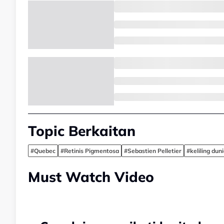
Topic Berkaitan
#Quebec
#Retinis Pigmentosa
#Sebastien Pelletier
#keliling dun
Must Watch Video