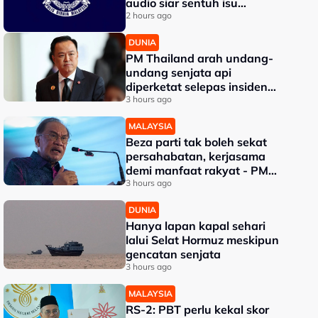
audio siar sentuh isu
sensitiviti agama
2 hours ago
DUNIA
PM Thailand arah undang-
undang senjata api
diperketat selepas insiden
tembakan di sekolah
3 hours ago
MALAYSIA
Beza parti tak boleh sekat
persahabatan, kerjasama
demi manfaat rakyat - PM
Anwar
3 hours ago
DUNIA
Hanya lapan kapal sehari
lalui Selat Hormuz meskipun
gencatan senjata
3 hours ago
MALAYSIA
RS-2: PBT perlu kekal skor