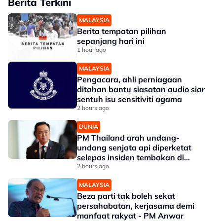
Berita Terkini
MALAYSIA
Berita tempatan pilihan
sepanjang hari ini
1 hour ago
MALAYSIA
Pengacara, ahli perniagaan
ditahan bantu siasatan audio siar
sentuh isu sensitiviti agama
2 hours ago
DUNIA
PM Thailand arah undang-
undang senjata api diperketat
selepas insiden tembakan di
sekolah
2 hours ago
MALAYSIA
Beza parti tak boleh sekat
persahabatan, kerjasama demi
manfaat rakyat - PM Anwar