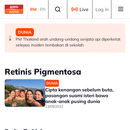
Skip to main content
Select language
Live
Log in
BM
|
EN
MALAYSIA
MALAYSIA
DUNIA
Berita tempatan pilihan sepanjang hari ini
Pengacara, ahli perniagaan ditahan bantu siasatan
PM Thailand arah undang-undang senjata api diperketat
audio siar sentuh isu sensitiviti agama
selepas insiden tembakan di sekolah
Retinis Pigmentosa
DUNIA
Cipta kenangan sebelum buta,
pasangan suami isteri bawa
anak-anak pusing dunia
13/09/2022