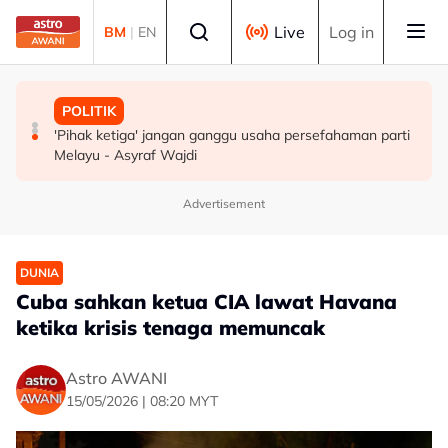
Skip to main content
Select language
Live
Log in
BM
|
EN
MALAYSIA
MALAYSIA
POLITIK
Penjawat awam Sarawak bakal terima BKK dua bulan
Kerajaan pastikan syor, dapatan RCI Tabung Haji
'Pihak ketiga' jangan ganggu usaha persefahaman parti
gaji - Abang Johari
disiasat tuntas tanpa kompromi - PM Anwar
Melayu - Asyraf Wajdi
Advertisement
DUNIA
Cuba sahkan ketua CIA lawat Havana
ketika krisis tenaga memuncak
Astro AWANI
15/05/2026 | 08:20 MYT