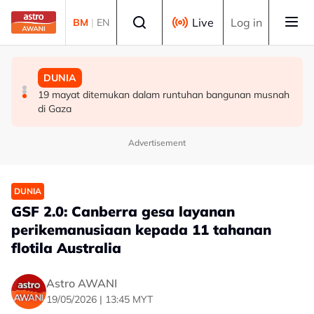
Skip to main content
Select language
Live
Log in
BM
|
EN
DUNIA
DUNIA
DUNIA
Keadaan Joe Biden makin lemah, kanser prostat
Bau busuk makanan reput terus hantui penduduk Los
19 mayat ditemukan dalam runtuhan bangunan musnah
merebak ke tulang
Angeles
di Gaza
Advertisement
DUNIA
GSF 2.0: Canberra gesa layanan
perikemanusiaan kepada 11 tahanan
flotila Australia
Astro AWANI
19/05/2026 | 13:45 MYT