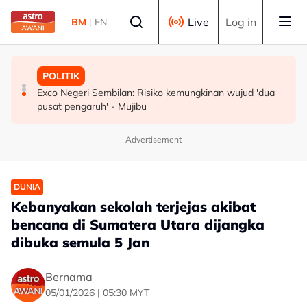
Skip to main content
Select language
Live
Log in
BM
|
EN
MALAYSIA
POLITIK
POLITIK
Pembantu rumah dipenjara empat tahun abai kanak-
RCI Tabung Haji: 'Jika tidak boleh sanggah fakta, jangan
Exco Negeri Sembilan: Risiko kemungkinan wujud 'dua
kanak di kolam renang hingga lemas
main sentimen rakyat' - AMK
pusat pengaruh' - Mujibu
Advertisement
DUNIA
Kebanyakan sekolah terjejas akibat
bencana di Sumatera Utara dijangka
dibuka semula 5 Jan
Bernama
05/01/2026 | 05:30 MYT