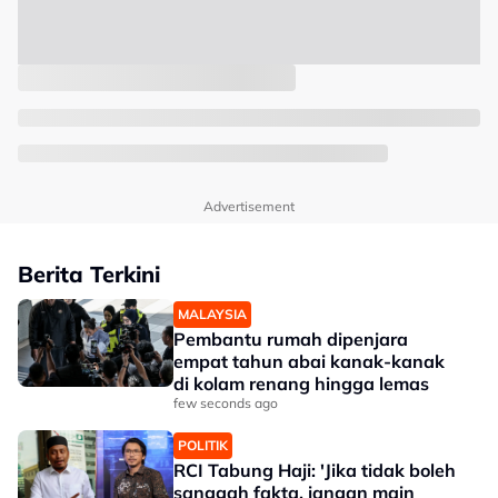
Advertisement
Berita Terkini
MALAYSIA
Pembantu rumah dipenjara
empat tahun abai kanak-kanak
di kolam renang hingga lemas
few seconds ago
POLITIK
RCI Tabung Haji: 'Jika tidak boleh
sanggah fakta, jangan main