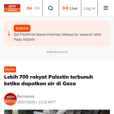
Skip to main content
Select language
Live
Log in
BM
|
EN
MALAYSIA
MALAYSIA
SUKAN
Berita tempatan pilihan sepanjang hari ini
Bapa lemas cuba selamatkan anak jatuh kolam ikan
Gol Pavithran bawa Harimau Malaya ke separuh akhir
Piala ASEAN
Advertisement
DUNIA
Lebih 700 rakyat Palestin terbunuh
ketika dapatkan air di Gaza
Bernama
15/07/2025 | 12:10 MYT