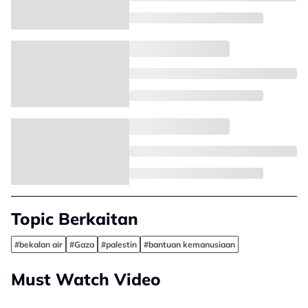
Topic Berkaitan
#bekalan air
#Gaza
#palestin
#bantuan kemanusiaan
Must Watch Video