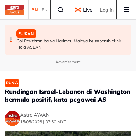
Skip to main content
Select language
Live
Log in
BM
|
EN
MALAYSIA
MALAYSIA
SUKAN
Berita tempatan pilihan sepanjang hari ini
Bapa lemas cuba selamatkan anak jatuh kolam ikan
Gol Pavithran bawa Harimau Malaya ke separuh akhir
Piala ASEAN
Advertisement
DUNIA
Rundingan Israel-Lebanon di Washington
bermula positif, kata pegawai AS
Astro AWANI
15/05/2026 | 07:50 MYT