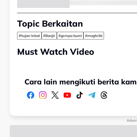
Topic Berkaitan
#hujan lebat
#Banjir
#gempa bumi
#maghribi
Must Watch Video
Cara lain mengikuti berita kam
Adver