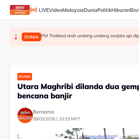
Skip to main content
LIVE
Video
Malaysia
Dunia
Politik
Hiburan
Bis
PM Thailand arah undang-undang senjata api dip
Pengacara, ahli perniagaan ditahan bantu sia
Berita tempatan pilihan sepanjang hari ini
MALAYSIA
DUNIA
MALAYSIA
DUNIA
Utara Maghribi dilanda dua gem
bencana banjir
Bernama
08/02/2026 | 10:15 MYT