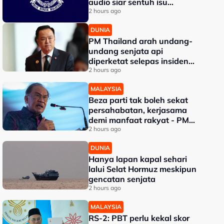
audio siar sentuh isu
sensitiviti agama
2 hours ago
DUNIA
PM Thailand arah undang-
undang senjata api
diperketat selepas insiden
tembakan di sekolah
2 hours ago
MALAYSIA
Beza parti tak boleh sekat
persahabatan, kerjasama
demi manfaat rakyat - PM
Anwar
2 hours ago
DUNIA
Hanya lapan kapal sehari
lalui Selat Hormuz meskipun
gencatan senjata
2 hours ago
MALAYSIA
RS-2: PBT perlu kekal skor