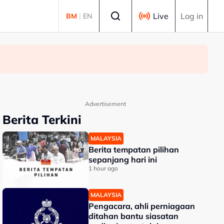
Select language
Live
Log in
BM
|
EN
Advertisement
Berita Terkini
MALAYSIA
Berita tempatan pilihan
sepanjang hari ini
1 hour ago
MALAYSIA
Pengacara, ahli perniagaan
ditahan bantu siasatan