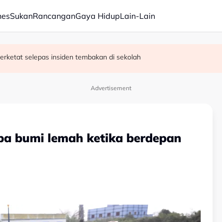
nes
Sukan
Rancangan
Gaya Hidup
Lain-Lain
erketat selepas insiden tembakan di sekolah
satan audio siar sentuh isu sensitiviti agama
Advertisement
pa bumi lemah ketika berdepan