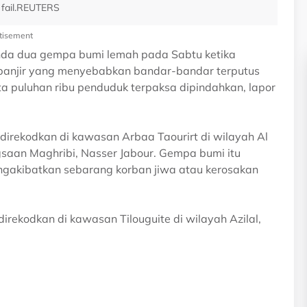
r fail.REUTERS
tisement
nda dua gempa bumi lemah pada Sabtu ketika
n banjir yang menyebabkan bandar-bandar terputus
a puluhan ribu penduduk terpaksa dipindahkan, lapor
direkodkan di kawasan Arbaa Taourirt di wilayah Al
gsaan Maghribi, Nasser Jabour. Gempa bumi itu
ngakibatkan sebarang korban jiwa atau kerosakan
rekodkan di kawasan Tilouguite di wilayah Azilal,