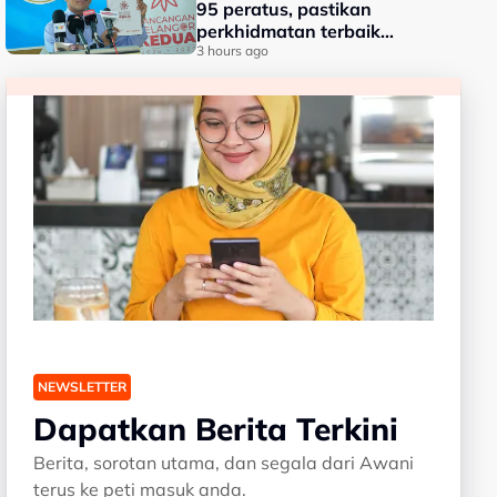
95 peratus, pastikan
perkhidmatan terbaik
kepada rakyat - Amirudin
3 hours ago
NEWSLETTER
Dapatkan Berita Terkini
Berita, sorotan utama, dan segala dari Awani
terus ke peti masuk anda.