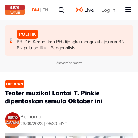
Skip to main content
Select language
Live
Log in
BM
|
EN
MALAYSIA
POLITIK
POLITIK
MAG wajibkan saringan dadah 1,260 juruterbang
PRU16: Kedudukan PH dijangka mengukuh, jajaran BN-
[TERKINI] 10 ADUN BN-PN dilantik Exco, terajui
Malaysia Airlines
PN pula berliku - Penganalisis
pentadbiran Negeri Sembilan
Advertisement
HIBURAN
Teater muzikal Lantai T. Pinkie
dipentaskan semula Oktober ini
Bernama
23/09/2023 | 05:30 MYT