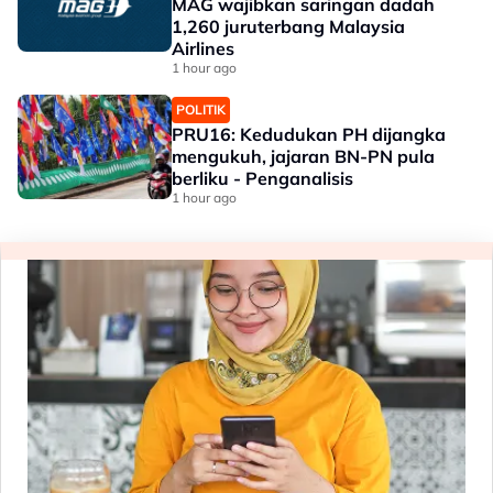
MAG wajibkan saringan dadah
1,260 juruterbang Malaysia
Airlines
1 hour ago
POLITIK
PRU16: Kedudukan PH dijangka
mengukuh, jajaran BN-PN pula
berliku - Penganalisis
1 hour ago