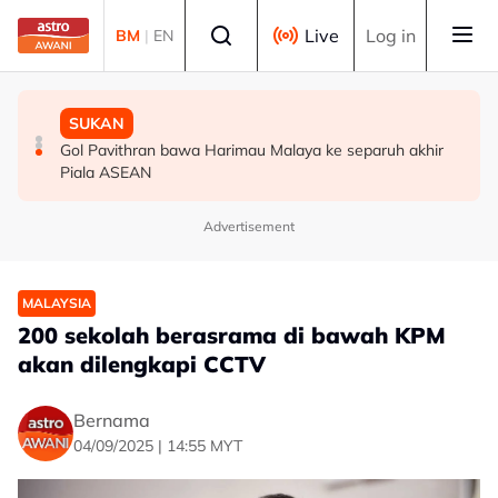
Skip to main content
Select language
Live
Log in
BM
|
EN
MALAYSIA
MALAYSIA
SUKAN
Berita tempatan pilihan sepanjang hari ini
Bapa lemas cuba selamatkan anak jatuh kolam ikan
Gol Pavithran bawa Harimau Malaya ke separuh akhir
Piala ASEAN
Advertisement
MALAYSIA
200 sekolah berasrama di bawah KPM
akan dilengkapi CCTV
Bernama
04/09/2025 | 14:55 MYT