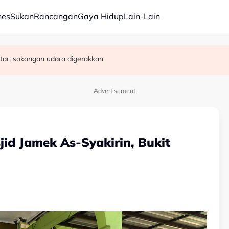
nes
Sukan
Rancangan
Gaya Hidup
Lain-Lain
ar, sokongan udara digerakkan
rasuah - Syed Ahmad Idid
rja, bukan ukuran prestasi
Advertisement
jid Jamek As-Syakirin, Bukit