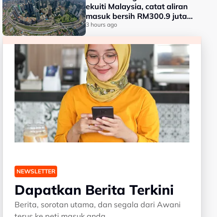
ekuiti Malaysia, catat aliran
masuk bersih RM300.9 juta
pada Julai
3 hours ago
NEWSLETTER
Dapatkan Berita Terkini
Berita, sorotan utama, dan segala dari Awani
terus ke peti masuk anda.