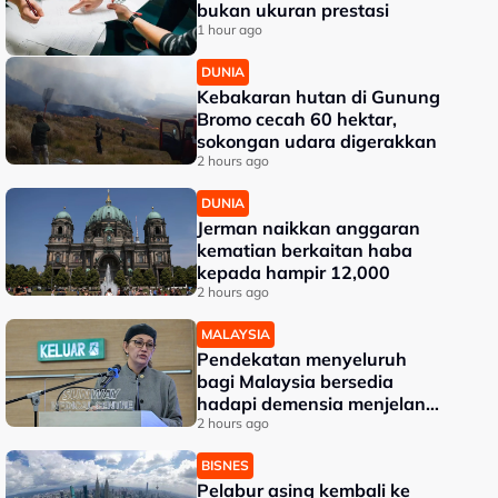
bukan ukuran prestasi
1 hour ago
DUNIA
Kebakaran hutan di Gunung
Bromo cecah 60 hektar,
sokongan udara digerakkan
2 hours ago
DUNIA
Jerman naikkan anggaran
kematian berkaitan haba
kepada hampir 12,000
2 hours ago
MALAYSIA
Pendekatan menyeluruh
bagi Malaysia bersedia
hadapi demensia menjelang
2030 - Hanifah
2 hours ago
BISNES
Pelabur asing kembali ke