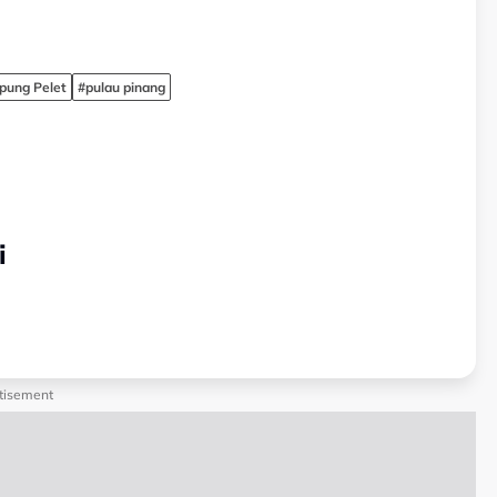
ung Pelet
#pulau pinang
i
tisement