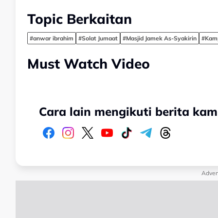
Topic Berkaitan
#anwar ibrahim
#Solat Jumaat
#Masjid Jamek As-Syakirin
#Kamp
Must Watch Video
Cara lain mengikuti berita kam
Adver