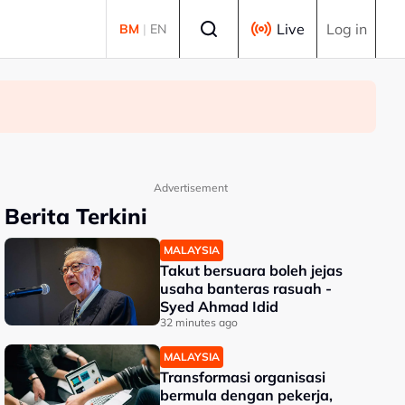
Select language
Live
Log in
BM
|
EN
Advertisement
Berita Terkini
MALAYSIA
Takut bersuara boleh jejas
usaha banteras rasuah -
Syed Ahmad Idid
32 minutes ago
MALAYSIA
Transformasi organisasi
bermula dengan pekerja,