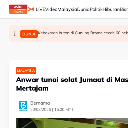
Skip to main content
LIVE
Video
Malaysia
Dunia
Politik
Hiburan
Bis
Kebakaran hutan di Gunung Bromo cecah 60 hekt
Takut bersuara boleh jejas usaha banteras 
Transformasi organisasi bermula dengan peke
MALAYSIA
MALAYSIA
DUNIA
MALAYSIA
Anwar tunai solat Jumaat di Mas
Mertajam
Bernama
20/03/2026 | 15:00 MYT