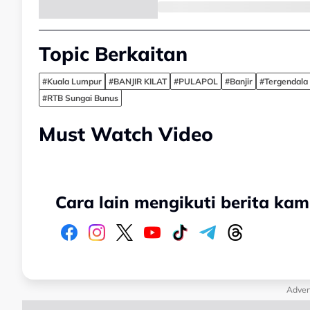
Topic Berkaitan
#Kuala Lumpur
#BANJIR KILAT
#PULAPOL
#Banjir
#Tergendala
#RTB Sungai Bunus
Must Watch Video
Cara lain mengikuti berita kam
Adver