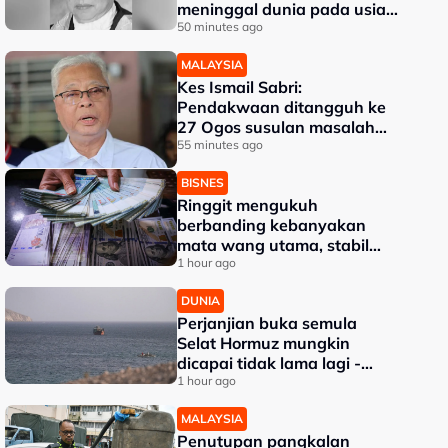
meninggal dunia pada usia
91 tahun
50 minutes ago
MALAYSIA
Kes Ismail Sabri:
Pendakwaan ditangguh ke
27 Ogos susulan masalah
kesihatan
55 minutes ago
BISNES
Ringgit mengukuh
berbanding kebanyakan
mata wang utama, stabil
dengan dolar AS
1 hour ago
DUNIA
Perjanjian buka semula
Selat Hormuz mungkin
dicapai tidak lama lagi -
Trump
1 hour ago
MALAYSIA
Penutupan pangkalan