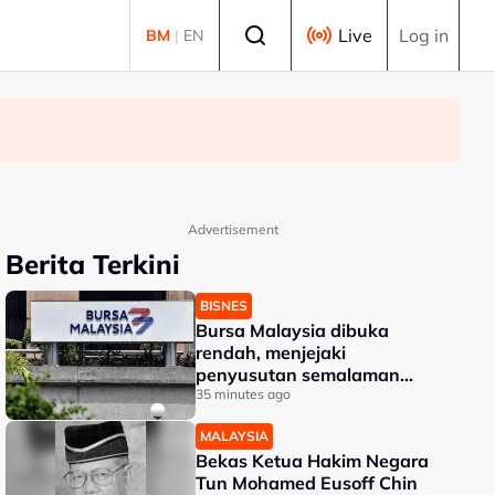
Select language
Live
Log in
BM
|
EN
Advertisement
Berita Terkini
BISNES
Bursa Malaysia dibuka
rendah, menjejaki
penyusutan semalaman
Wall Street
35 minutes ago
MALAYSIA
Bekas Ketua Hakim Negara
Tun Mohamed Eusoff Chin