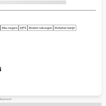
#ibu negara
#JPS
#kolam takungan
#tebatan banjir
i
tisement