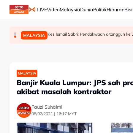
Skip to main content
LIVE
Video
Malaysia
Dunia
Politik
Hiburan
Bis
Bursa Malaysia dibuka rendah, menjejaki penyu
Bekas Ketua Hakim Negara Tun Mohamed Eus
Kes Ismail Sabri: Pendakwaan ditangguh ke
BISNES
MALAYSIA
MALAYSIA
MALAYSIA
Banjir Kuala Lumpur: JPS sah pr
akibat masalah kontraktor
Fauzi Suhaimi
08/02/2021 | 16:17 MYT