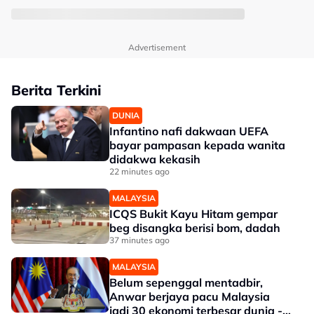
Advertisement
Berita Terkini
DUNIA
Infantino nafi dakwaan UEFA
bayar pampasan kepada wanita
didakwa kekasih
22 minutes ago
MALAYSIA
ICQS Bukit Kayu Hitam gempar
beg disangka berisi bom, dadah
37 minutes ago
MALAYSIA
Belum sepenggal mentadbir,
Anwar berjaya pacu Malaysia
jadi 30 ekonomi terbesar dunia -