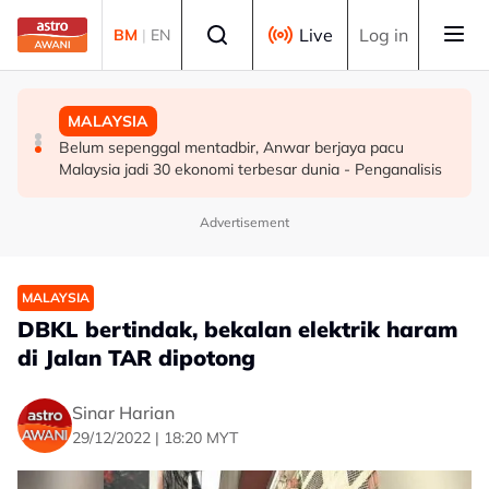
Skip to main content
Select language
Live
Log in
BM
|
EN
DUNIA
MALAYSIA
MALAYSIA
Infantino nafi dakwaan UEFA bayar pampasan kepada
ICQS Bukit Kayu Hitam gempar beg disangka berisi
Belum sepenggal mentadbir, Anwar berjaya pacu
wanita didakwa kekasih
bom, dadah
Malaysia jadi 30 ekonomi terbesar dunia - Penganalisis
Advertisement
MALAYSIA
DBKL bertindak, bekalan elektrik haram
di Jalan TAR dipotong
Sinar Harian
29/12/2022 | 18:20 MYT