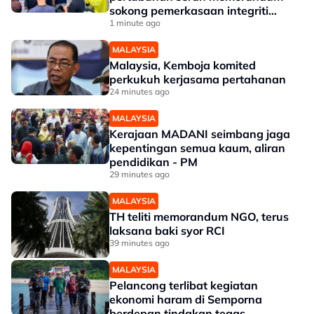
sokong pemerkasaan integriti
Tabung Haji
1 minute ago
MALAYSIA
Malaysia, Kemboja komited
perkukuh kerjasama pertahanan
24 minutes ago
MALAYSIA
Kerajaan MADANI seimbang jaga
kepentingan semua kaum, aliran
pendidikan - PM
29 minutes ago
MALAYSIA
TH teliti memorandum NGO, terus
laksana baki syor RCI
39 minutes ago
MALAYSIA
Pelancong terlibat kegiatan
ekonomi haram di Semporna
berdepan tindakan tegas