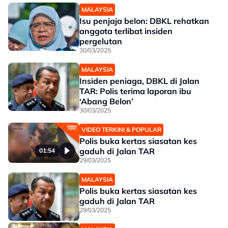
MALAYSIA
Isu penjaja belon: DBKL rehatkan
anggota terlibat insiden
pergelutan
30/03/2025
MALAYSIA
Insiden peniaga, DBKL di Jalan
TAR: Polis terima laporan ibu
‘Abang Belon’
30/03/2025
VIDEO TERKINI & POPULAR
Polis buka kertas siasatan kes
gaduh di Jalan TAR
01:54
29/03/2025
MALAYSIA
Polis buka kertas siasatan kes
gaduh di Jalan TAR
29/03/2025