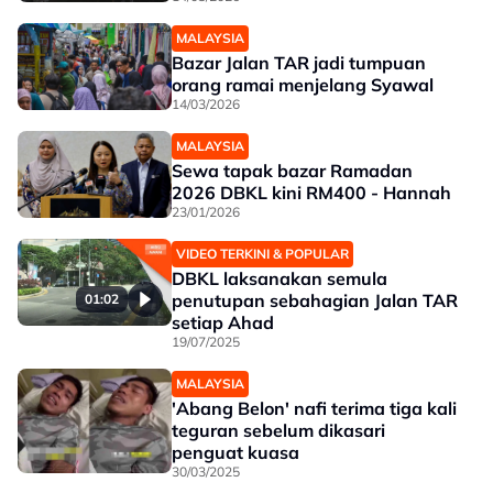
MALAYSIA
Bazar Jalan TAR jadi tumpuan
orang ramai menjelang Syawal
14/03/2026
MALAYSIA
Sewa tapak bazar Ramadan
2026 DBKL kini RM400 - Hannah
23/01/2026
VIDEO TERKINI & POPULAR
DBKL laksanakan semula
penutupan sebahagian Jalan TAR
01:02
setiap Ahad
19/07/2025
MALAYSIA
'Abang Belon' nafi terima tiga kali
teguran sebelum dikasari
penguat kuasa
30/03/2025