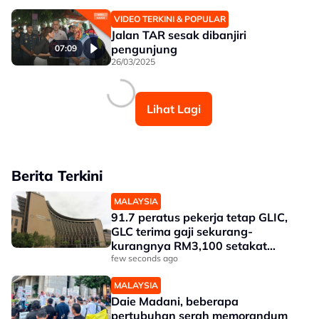
VIDEO TERKINI & POPULAR
Jalan TAR sesak dibanjiri
pengunjung
07:09
26/03/2025
Lihat Lagi
Berita Terkini
MALAYSIA
91.7 peratus pekerja tetap GLIC,
GLC terima gaji sekurang-
kurangnya RM3,100 setakat
akhir 2025
few seconds ago
MALAYSIA
Daie Madani, beberapa
pertubuhan serah memorandum