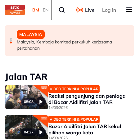
Skip to main content
Select language
Live
Log in
BM
|
EN
MALAYSIA
MALAYSIA
MALAYSIA
91.7 peratus pekerja tetap GLIC, GLC terima gaji
Daie Madani, beberapa pertubuhan serah memorandum
Malaysia, Kemboja komited perkukuh kerjasama
sekurang-kurangnya RM3,100 setakat akhir 2025
sokong pemerkasaan integriti Tabung Haji
pertahanan
Jalan TAR
VIDEO TERKINI & POPULAR
Reaksi pengunjung dan peniaga
di Bazar Aidilfitri Jalan TAR
05:08
14/03/2026
VIDEO TERKINI & POPULAR
Bazar Aidilfitri Jalan TAR kekal
pilihan warga kota
04:27
14/03/2026