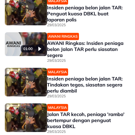
MALAYSIA
Insiden peniaga belon jalan TAR:
Penguat kuasa DBKL buat
laporan polis
29/03/2025
AWANI RINGKAS
AWANI Ringkas: Insiden peniaga
belon Jalan TAR perlu siasatan
01:00
segera
29/03/2025
MALAYSIA
Insiden peniaga belon jalan TAR:
Tindakan tegas, siasatan segera
perlu diambil
29/03/2025
MALAYSIA
Jalan TAR kecoh, peniaga 'rambo'
bertempur dengan penguat
kuasa DBKL
29/03/2025