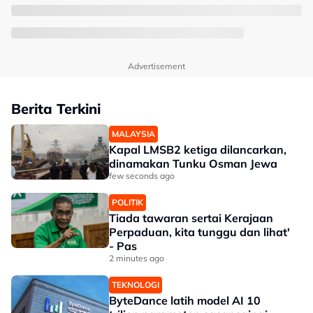
Advertisement
Berita Terkini
MALAYSIA
Kapal LMSB2 ketiga dilancarkan,
dinamakan Tunku Osman Jewa
few seconds ago
POLITIK
Tiada tawaran sertai Kerajaan
Perpaduan, kita tunggu dan lihat'
- Pas
2 minutes ago
TEKNOLOGI
ByteDance latih model AI 10