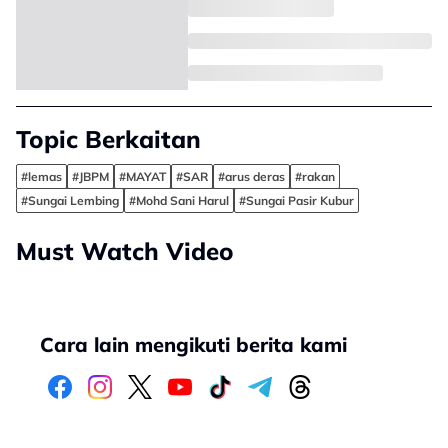
Topic Berkaitan
#lemas
#JBPM
#MAYAT
#SAR
#arus deras
#rakan
#Sungai Lembing
#Mohd Sani Harul
#Sungai Pasir Kubur
Must Watch Video
Cara lain mengikuti berita kami