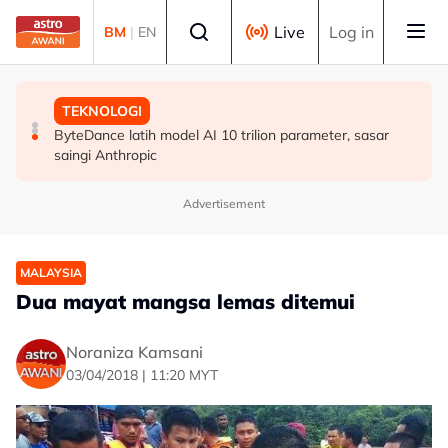
Skip to main content
Select language
Live
Log in
BM
|
EN
MALAYSIA
POLITIK
TEKNOLOGI
Kapal LMSB2 ketiga dilancarkan, dinamakan Tunku
Tiada tawaran sertai Kerajaan Perpaduan, kita tunggu
ByteDance latih model AI 10 trilion parameter, sasar
Osman Jewa
dan lihat' - Pas
saingi Anthropic
Advertisement
MALAYSIA
Dua mayat mangsa lemas ditemui
Noraniza Kamsani
03/04/2018 | 11:20 MYT