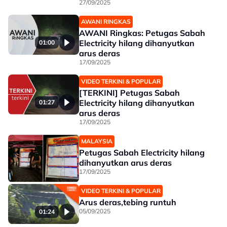
Bermuda
27/09/2025
AWANI RINGKAS
AWANI Ringkas: Petugas Sabah
Electricity hilang dihanyutkan
01:00
arus deras
17/09/2025
VIDEO TERKINI & POPULAR
[TERKINI] Petugas Sabah
Electricity hilang dihanyutkan
01:27
arus deras
17/09/2025
MALAYSIA
Petugas Sabah Electricity hilang
dihanyutkan arus deras
17/09/2025
VIDEO TERKINI & POPULAR
Arus deras,tebing runtuh
05/09/2025
01:24