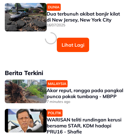
DUNIA
Dua terbunuh akibat banjir kilat
di New Jersey, New York City
16/07/2025
Lihat Lagi
Berita Terkini
MALAYSIA
Akar reput, rongga pada pangkal
punca pokok tumbang - MBPP
7 minutes ago
POLITIK
WARISAN teliti rundingan kerusi
bersama STAR, KDM hadapi
PRU16 - Shafie