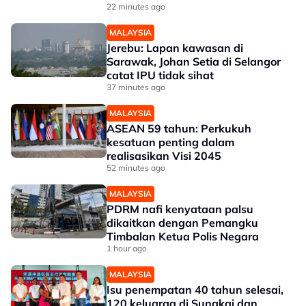
22 minutes ago
MALAYSIA
Jerebu: Lapan kawasan di
Sarawak, Johan Setia di Selangor
catat IPU tidak sihat
37 minutes ago
MALAYSIA
ASEAN 59 tahun: Perkukuh
kesatuan penting dalam
realisasikan Visi 2045
52 minutes ago
MALAYSIA
PDRM nafi kenyataan palsu
dikaitkan dengan Pemangku
Timbalan Ketua Polis Negara
1 hour ago
MALAYSIA
Isu penempatan 40 tahun selesai,
120 keluarga di Sungkai dan