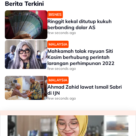
Berita Terkini
BISNES
Ringgit kekal ditutup kukuh
berbanding dolar AS
few seconds ago
MALAYSIA
Mahkamah tolak rayuan Siti
Kasim berhubung perintah
larangan perhimpunan 2022
few seconds ago
MALAYSIA
Ahmad Zahid lawat Ismail Sabri
di IJN
few seconds ago