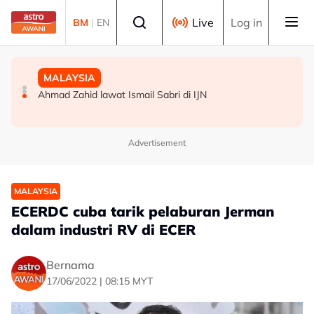
Skip to main content
Select language
Live
Log in
BM
|
EN
BISNES
MALAYSIA
MALAYSIA
Ringgit kekal ditutup kukuh berbanding dolar AS
Mahkamah tolak rayuan Siti Kasim berhubung perintah
Ahmad Zahid lawat Ismail Sabri di IJN
larangan perhimpunan 2022
Advertisement
MALAYSIA
ECERDC cuba tarik pelaburan Jerman
dalam industri RV di ECER
Bernama
17/06/2022 | 08:15 MYT