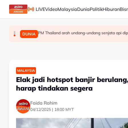
Skip to main content
LIVE
Video
Malaysia
Dunia
Politik
Hiburan
Bis
PM Thailand arah undang-undang senjata api dip
Berita tempatan pilihan sepanjang hari ini
Pengacara, ahli perniagaan ditahan bantu sia
MALAYSIA
MALAYSIA
DUNIA
MALAYSIA
Elak jadi hotspot banjir berula
harap tindakan segera
Faida Rahim
04/12/2025 | 18:00 MYT