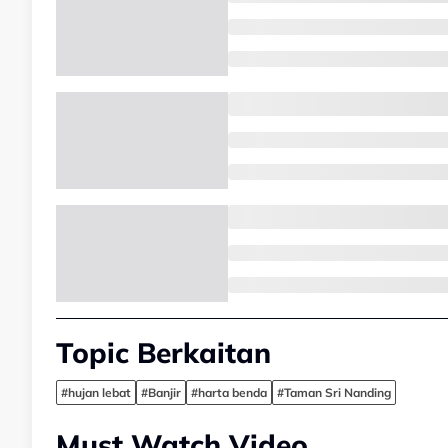
Topic Berkaitan
#hujan lebat
#Banjir
#harta benda
#Taman Sri Nanding
Must Watch Video