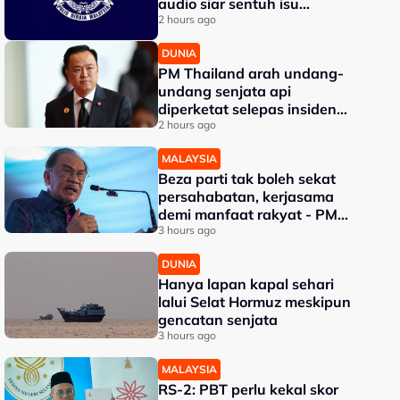
audio siar sentuh isu
sensitiviti agama
2 hours ago
DUNIA
PM Thailand arah undang-
undang senjata api
diperketat selepas insiden
tembakan di sekolah
2 hours ago
MALAYSIA
Beza parti tak boleh sekat
persahabatan, kerjasama
demi manfaat rakyat - PM
Anwar
3 hours ago
DUNIA
Hanya lapan kapal sehari
lalui Selat Hormuz meskipun
gencatan senjata
3 hours ago
MALAYSIA
RS-2: PBT perlu kekal skor