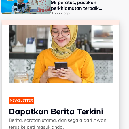
95 peratus, pastikan
perkhidmatan terbaik
kepada rakyat - Amirudin
3 hours ago
NEWSLETTER
Dapatkan Berita Terkini
Berita, sorotan utama, dan segala dari Awani
terus ke peti masuk anda.