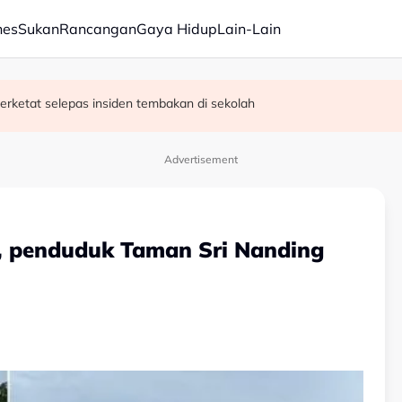
nes
Sukan
Rancangan
Gaya Hidup
Lain-Lain
erketat selepas insiden tembakan di sekolah
satan audio siar sentuh isu sensitiviti agama
Advertisement
ng, penduduk Taman Sri Nanding