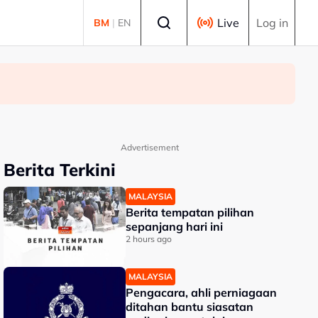
Select language
Live
Log in
BM
|
EN
Advertisement
Berita Terkini
MALAYSIA
Berita tempatan pilihan
sepanjang hari ini
2 hours ago
MALAYSIA
Pengacara, ahli perniagaan
ditahan bantu siasatan