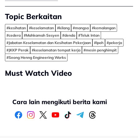
Topic Berkaitan
#kesihatan
#keselamatan
#kilang
#mangsa
#kemalangan
#cedera
#Mahkamah Sesyen
#denda
#Teluk Intan
#Jabatan Keselamatan dan Kesihatan Pekerjaan
#Ipoh
#pekerja
#JKKP Perak
#keselamatan tempat kerja
#mesin penghimpit
#Seong Henng Engineering Works
Must Watch Video
Cara lain mengikuti berita kami