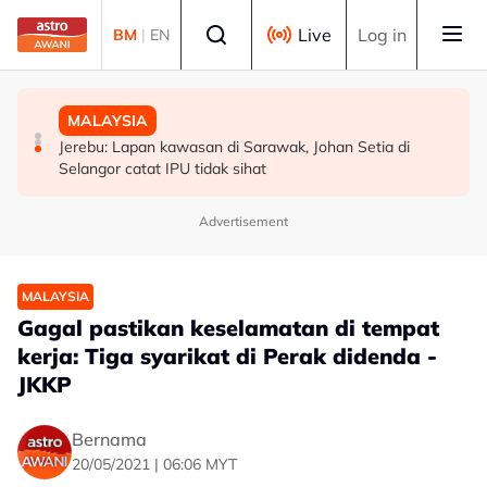
Skip to main content
Select language
Live
Log in
BM
|
EN
POLITIK
MALAYSIA
MALAYSIA
WARISAN teliti rundingan kerusi bersama STAR, KDM
Jerebu: Lapan kawasan di Sarawak, Johan Setia di
Akar reput, rongga pada pangkal punca pokok tumbang
hadapi PRU16 - Shafie
Selangor catat IPU tidak sihat
- MBPP
Advertisement
MALAYSIA
Gagal pastikan keselamatan di tempat
kerja: Tiga syarikat di Perak didenda -
JKKP
Bernama
20/05/2021 | 06:06 MYT