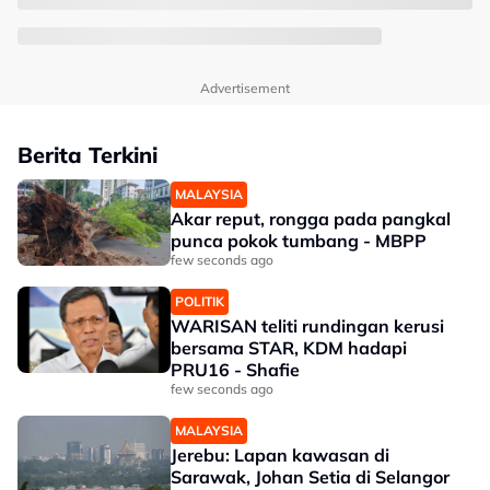
Advertisement
Berita Terkini
MALAYSIA
Akar reput, rongga pada pangkal
punca pokok tumbang - MBPP
few seconds ago
POLITIK
WARISAN teliti rundingan kerusi
bersama STAR, KDM hadapi
PRU16 - Shafie
few seconds ago
MALAYSIA
Jerebu: Lapan kawasan di
Sarawak, Johan Setia di Selangor