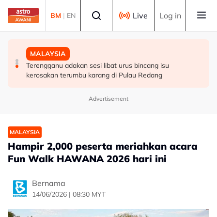
Skip to main content
Select language
Live
Log in
BM
|
EN
HIBURAN
DUNIA
MALAYSIA
M. Nasir pilih Aliff Aziz, Melinda Dadew hidupkan kisah
Sultan Brunei titah gelaran diraja isteri Putera Abdul
Terengganu adakan sesi libat urus bincang isu
Mansur & Liu
Malik ditarik balik serta-merta
kerosakan terumbu karang di Pulau Redang
Advertisement
MALAYSIA
Hampir 2,000 peserta meriahkan acara
Fun Walk HAWANA 2026 hari ini
Bernama
14/06/2026 | 08:30 MYT