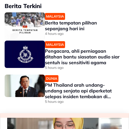
Berita Terkini
MALAYSIA
Berita tempatan pilihan
sepanjang hari ini
4 hours ago
MALAYSIA
Pengacara, ahli perniagaan
ditahan bantu siasatan audio siar
sentuh isu sensitiviti agama
5 hours ago
DUNIA
PM Thailand arah undang-
undang senjata api diperketat
selepas insiden tembakan di
sekolah
5 hours ago