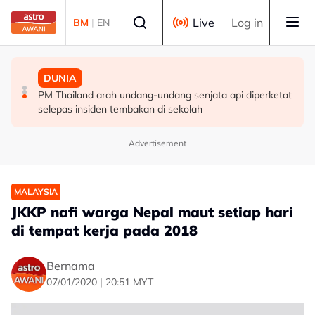
Skip to main content
Select language
Live
Log in
BM
|
EN
MALAYSIA
MALAYSIA
DUNIA
Berita tempatan pilihan sepanjang hari ini
Pengacara, ahli perniagaan ditahan bantu siasatan
PM Thailand arah undang-undang senjata api diperketat
audio siar sentuh isu sensitiviti agama
selepas insiden tembakan di sekolah
Advertisement
MALAYSIA
JKKP nafi warga Nepal maut setiap hari
di tempat kerja pada 2018
Bernama
07/01/2020 | 20:51 MYT