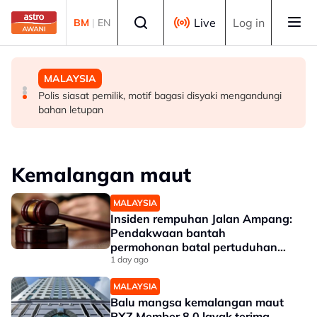
Skip to main content
Select language
Live
Log in
BM
|
EN
MALAYSIA
MALAYSIA
MALAYSIA
RM4.06 bilion laksana projek bekalan air luar bandar di
Perak teliti bantuan kepada lebih 1,200 pesawah
Polis siasat pemilik, motif bagasi disyaki mengandungi
Sabah - Ahmad Zahid
terjejas cuaca panas, bekalan air
bahan letupan
Kemalangan maut
MALAYSIA
Insiden rempuhan Jalan Ampang:
Pendakwaan bantah
permohonan batal pertuduhan
bunuh
1 day ago
MALAYSIA
Balu mangsa kemalangan maut
RXZ Member 8.0 layak terima