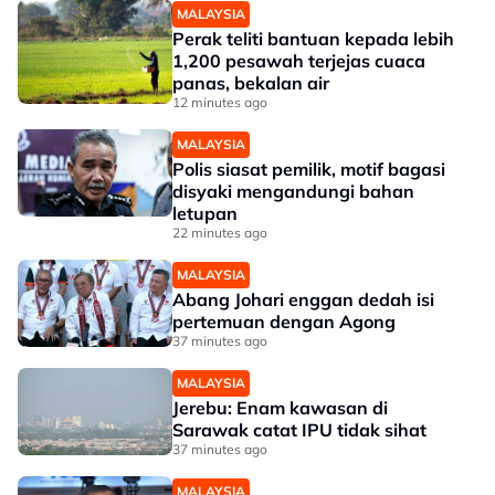
MALAYSIA
Perak teliti bantuan kepada lebih
1,200 pesawah terjejas cuaca
panas, bekalan air
12 minutes ago
MALAYSIA
Polis siasat pemilik, motif bagasi
disyaki mengandungi bahan
letupan
22 minutes ago
MALAYSIA
Abang Johari enggan dedah isi
pertemuan dengan Agong
37 minutes ago
MALAYSIA
Jerebu: Enam kawasan di
Sarawak catat IPU tidak sihat
37 minutes ago
MALAYSIA