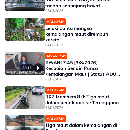
faedah sepanjang hayat -
Perkeso
05/08/2026
MALAYSIA
Lelaki bantu mangsa
kemalangan maut dirempuh
kereta
04/08/2026
AWANI 7:45
AWANI 7:45 [3/8/2026] –
Kecuaian Sendiri Punca
33:42
Kemalangan Maut | Status ADUN
Selangor Diteliti | Lebih 14.2 Juta
03/08/2026
Nikmati Subsidi BUDI95 | Salur
MALAYSIA
Penjimatan Operasi
RXZ Members 8.0: Tiga maut
dalam perjalanan ke Terengganu
31/07/2026
MALAYSIA
Tiga maut dalam kemalangan di