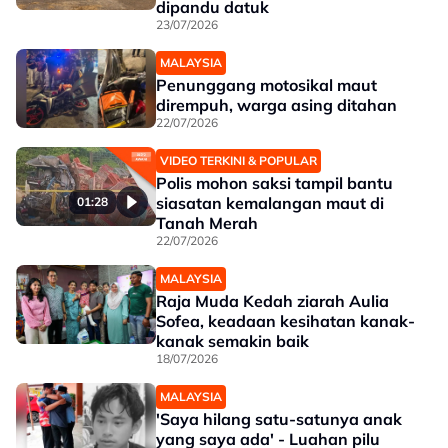
dipandu datuk
23/07/2026
MALAYSIA
Penunggang motosikal maut
dirempuh, warga asing ditahan
22/07/2026
VIDEO TERKINI & POPULAR
Polis mohon saksi tampil bantu
siasatan kemalangan maut di
01:28
Tanah Merah
22/07/2026
MALAYSIA
Raja Muda Kedah ziarah Aulia
Sofea, keadaan kesihatan kanak-
kanak semakin baik
18/07/2026
MALAYSIA
'Saya hilang satu-satunya anak
yang saya ada' - Luahan pilu