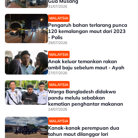
Gua Musang
31/07/2026
MALAYSIA
Pengaruh bahan terlarang punca
120 kemalangan maut dari 2023
- Polis
29/07/2026
MALAYSIA
Anak keluar temankan rakan
ambil baju sebelum maut - Ayah
27/07/2026
MALAYSIA
Warga Bangladesh didakwa
pandu melulu sebabkan
kematian penghantar makanan
24/07/2026
MALAYSIA
Kanak-kanak perempuan dua
tahun maut dilanggar lori