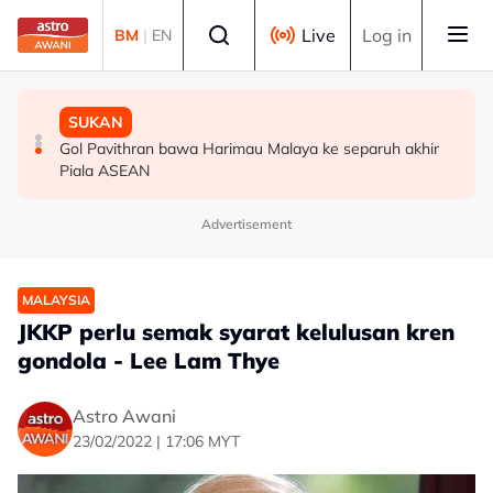
Skip to main content
Select language
Live
Log in
BM
|
EN
MALAYSIA
MALAYSIA
SUKAN
Berita tempatan pilihan sepanjang hari ini
Bapa lemas cuba selamatkan anak jatuh kolam ikan
Gol Pavithran bawa Harimau Malaya ke separuh akhir
Piala ASEAN
Advertisement
MALAYSIA
JKKP perlu semak syarat kelulusan kren
gondola - Lee Lam Thye
Astro Awani
23/02/2022 | 17:06 MYT