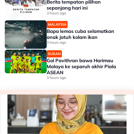
Berita tempatan pilihan
sepanjang hari ini
3 hours ago
MALAYSIA
Bapa lemas cuba selamatkan
anak jatuh kolam ikan
3 hours ago
SUKAN
Gol Pavithran bawa Harimau
Malaya ke separuh akhir Piala
ASEAN
3 hours ago