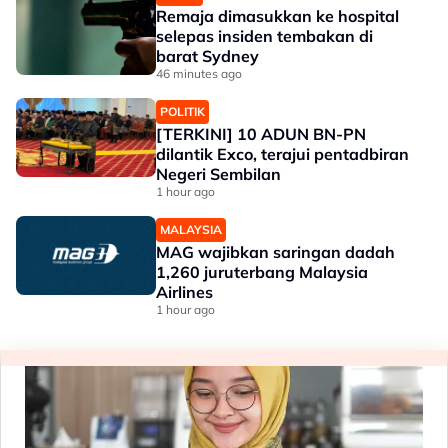
Remaja dimasukkan ke hospital
selepas insiden tembakan di
barat Sydney
46 minutes ago
POLITIK
[TERKINI] 10 ADUN BN-PN
dilantik Exco, terajui pentadbiran
Negeri Sembilan
1 hour ago
MALAYSIA
MAG wajibkan saringan dadah
1,260 juruterbang Malaysia
Airlines
1 hour ago