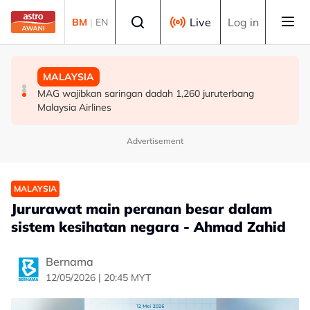
Skip to main content
Select language
Live
Log in
BM
|
EN
DUNIA
POLITIK
MALAYSIA
Remaja dimasukkan ke hospital selepas insiden
[TERKINI] 10 ADUN BN-PN dilantik Exco, terajui
MAG wajibkan saringan dadah 1,260 juruterbang
tembakan di barat Sydney
pentadbiran Negeri Sembilan
Malaysia Airlines
Advertisement
MALAYSIA
Jururawat main peranan besar dalam
sistem kesihatan negara - Ahmad Zahid
Bernama
12/05/2026 | 20:45 MYT