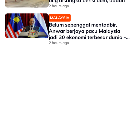
beg disangka berisi bom, dadah
2 hours ago
MALAYSIA
Belum sepenggal mentadbir,
Anwar berjaya pacu Malaysia
jadi 30 ekonomi terbesar dunia -
Penganalisis
2 hours ago