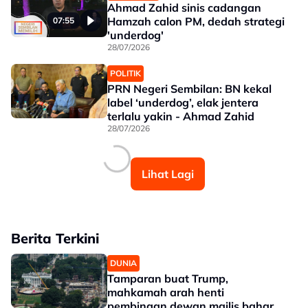
Ahmad Zahid sinis cadangan
Hamzah calon PM, dedah strategi
07:55
'underdog'
28/07/2026
POLITIK
PRN Negeri Sembilan: BN kekal
label ‘underdog’, elak jentera
terlalu yakin - Ahmad Zahid
28/07/2026
Lihat Lagi
Berita Terkini
DUNIA
Tamparan buat Trump,
mahkamah arah henti
pembinaan dewan majlis baharu