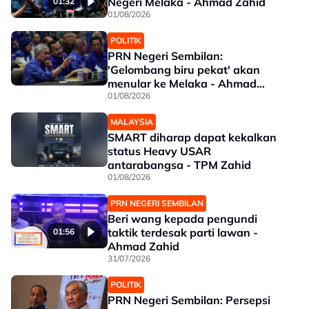
Negeri Melaka - Ahmad Zahid
01:32
01/08/2026
POLITIK
PRN Negeri Sembilan:
'Gelombang biru pekat' akan
menular ke Melaka - Ahmad
Zahid
01/08/2026
MALAYSIA
SMART diharap dapat kekalkan
status Heavy USAR
antarabangsa - TPM Zahid
01/08/2026
PRN NEGERI SEMBILAN
Beri wang kepada pengundi
taktik terdesak parti lawan -
01:56
Ahmad Zahid
31/07/2026
POLITIK
PRN Negeri Sembilan: Persepsi