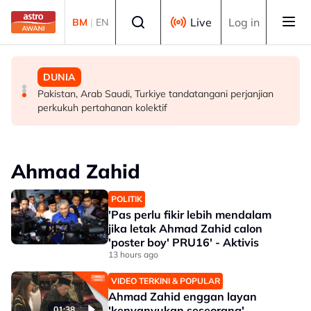
Skip to main content
Select language
Live
Log in
BM
|
EN
DUNIA
MALAYSIA
DUNIA
Tamparan buat Trump, mahkamah arah henti
Ketua masyarakat perlu fahami, sampaikan dasar
Pakistan, Arab Saudi, Turkiye tandatangani perjanjian
pembinaan dewan majlis baharu White House bernilai
kerajaan pada rakyat - Abang Johari
perkukuh pertahanan kolektif
RM1.6 bilion
Ahmad Zahid
POLITIK
'Pas perlu fikir lebih mendalam
jika letak Ahmad Zahid calon
'poster boy' PRU16' - Aktivis
13 hours ago
VIDEO TERKINI & POPULAR
Ahmad Zahid enggan layan
'kenyanyukan seseorang'
01:38