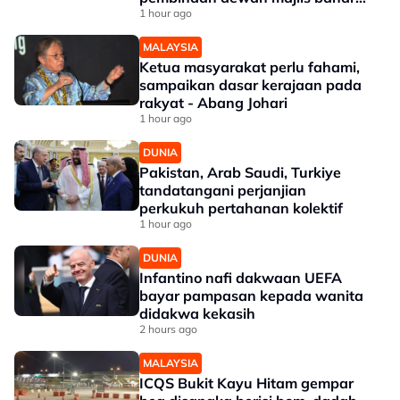
White House bernilai RM1.6 bilion
1 hour ago
MALAYSIA
Ketua masyarakat perlu fahami,
sampaikan dasar kerajaan pada
rakyat - Abang Johari
1 hour ago
DUNIA
Pakistan, Arab Saudi, Turkiye
tandatangani perjanjian
perkukuh pertahanan kolektif
1 hour ago
DUNIA
Infantino nafi dakwaan UEFA
bayar pampasan kepada wanita
didakwa kekasih
2 hours ago
MALAYSIA
ICQS Bukit Kayu Hitam gempar