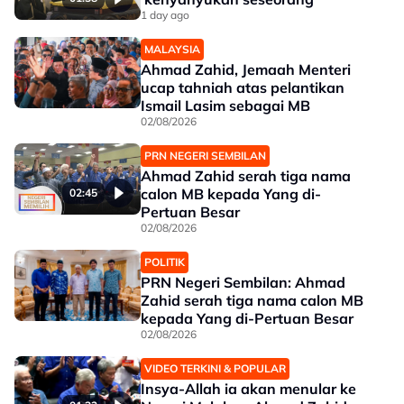
1 day ago
MALAYSIA
Ahmad Zahid, Jemaah Menteri
ucap tahniah atas pelantikan
Ismail Lasim sebagai MB
02/08/2026
PRN NEGERI SEMBILAN
Ahmad Zahid serah tiga nama
calon MB kepada Yang di-
02:45
Pertuan Besar
02/08/2026
POLITIK
PRN Negeri Sembilan: Ahmad
Zahid serah tiga nama calon MB
kepada Yang di-Pertuan Besar
02/08/2026
VIDEO TERKINI & POPULAR
Insya-Allah ia akan menular ke