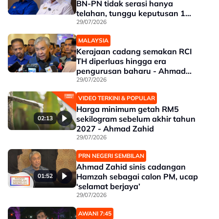
BN-PN tidak serasi hanya
telahan, tunggu keputusan 1
Ogos - Ahmad Zahid
29/07/2026
MALAYSIA
Kerajaan cadang semakan RCI
TH diperluas hingga era
pengurusan baharu - Ahmad
Zahid
29/07/2026
VIDEO TERKINI & POPULAR
Harga minimum getah RM5
sekilogram sebelum akhir tahun
02:13
2027 - Ahmad Zahid
29/07/2026
PRN NEGERI SEMBILAN
Ahmad Zahid sinis cadangan
Hamzah sebagai calon PM, ucap
01:52
‘selamat berjaya’
29/07/2026
AWANI 7:45