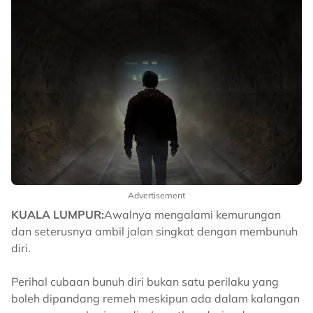
Advertisement
KUALA LUMPUR:
Awalnya mengalami kemurungan
dan seterusnya ambil jalan singkat dengan membunuh
diri.
Perihal cubaan bunuh diri bukan satu perilaku yang
boleh dipandang remeh meskipun ada dalam kalangan