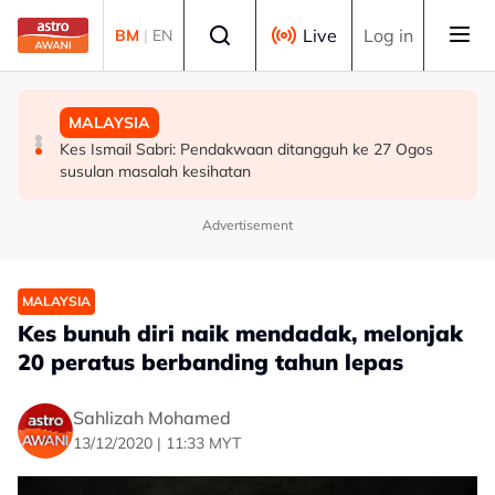
Skip to main content
Select language
Live
Log in
BM
|
EN
MALAYSIA
MALAYSIA
BISNES
Bekas Ketua Hakim Negara Tun Mohamed Eusoff Chin
Kes Ismail Sabri: Pendakwaan ditangguh ke 27 Ogos
Bursa Malaysia dibuka rendah, menjejaki penyusutan
meninggal dunia pada usia 91 tahun
susulan masalah kesihatan
semalaman Wall Street
Advertisement
MALAYSIA
Kes bunuh diri naik mendadak, melonjak
20 peratus berbanding tahun lepas
Sahlizah Mohamed
13/12/2020 | 11:33 MYT