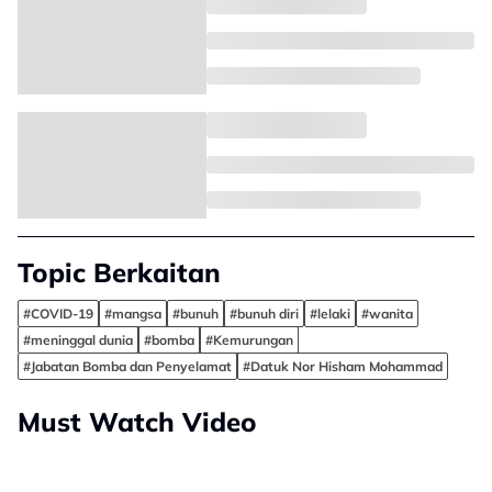
Topic Berkaitan
#COVID-19
#mangsa
#bunuh
#bunuh diri
#lelaki
#wanita
#meninggal dunia
#bomba
#Kemurungan
#Jabatan Bomba dan Penyelamat
#Datuk Nor Hisham Mohammad
Must Watch Video