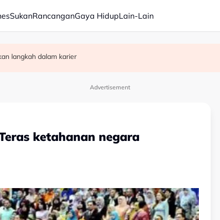
nes
Sukan
Rancangan
Gaya Hidup
Lain-Lain
kan langkah dalam karier
ajaan Negeri Sembilan
kat di restoran salai Alor Gajah
Advertisement
 Teras ketahanan negara