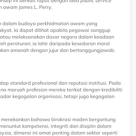
sep ini berkait rapat dengan idea
public service
n awam James L. Perry.
rmin dalam budaya perkhidmatan awam yang
yat. Ia dapat dilihat apabila pegawai sanggup
 atau melaksanakan dasar negara dalam keadaan
leh peraturan; ia lahir daripada kesedaran moral
kan amanah dengan jujur dan bertanggungjawab.
ap standard profesional dan reputasi institusi. Pada
na maruah profesion mereka terikat dengan kredibiliti
sekadar kegagalan organisasi, tetapi juga kegagalan
on menekankan bahawa birokrasi moden bergantung
enuntut kompetensi, integriti dan disiplin dalam
sia, dimensi ini amat penting dalam sektor seperti