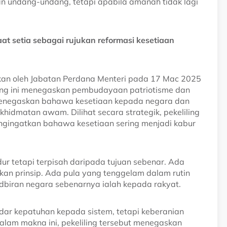
n undang-undang, tetapi apabila amanah tidak lagi
t setia sebagai rujukan reformasi kesetiaan
rkan oleh Jabatan Perdana Menteri pada 17 Mac 2025
ling ini menegaskan pembudayaan patriotisme dan
menegaskan bahawa kesetiaan kepada negara dan
hidmatan awam. Dilihat secara strategik, pekeliling
engingatkan bahawa kesetiaan sering menjadi kabur
ur tetapi terpisah daripada tujuan sebenar. Ada
kan prinsip. Ada pula yang tenggelam dalam rutin
biran negara sebenarnya ialah kepada rakyat.
ar kepatuhan kepada sistem, tetapi keberanian
lam makna ini, pekeliling tersebut menegaskan