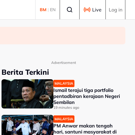
Select language
Live
Log in
BM
|
EN
Advertisement
Berita Terkini
MALAYSIA
Ismail terajui tiga portfolio
pentadbiran kerajaan Negeri
Sembilan
19 minutes ago
MALAYSIA
PM Anwar makan tengah
hari, santuni masyarakat di