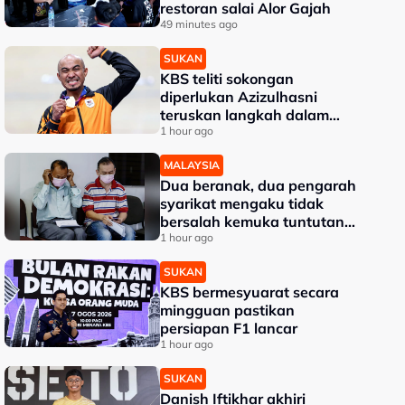
restoran salai Alor Gajah
49 minutes ago
SUKAN
KBS teliti sokongan
diperlukan Azizulhasni
teruskan langkah dalam
karier
1 hour ago
MALAYSIA
Dua beranak, dua pengarah
syarikat mengaku tidak
bersalah kemuka tuntutan
palsu Perkeso
1 hour ago
SUKAN
KBS bermesyuarat secara
mingguan pastikan
persiapan F1 lancar
1 hour ago
SUKAN
Danish Iftikhar akhiri