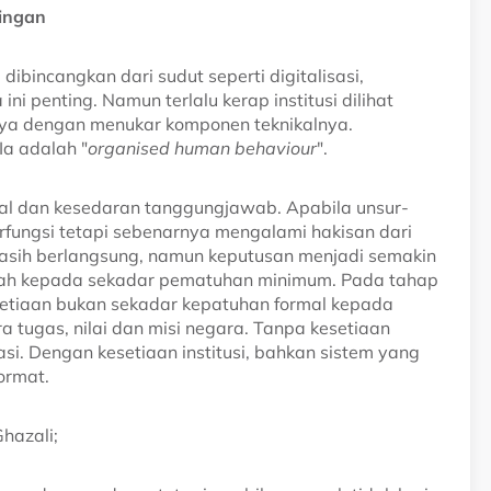
ringan
bincangkan dari sudut seperti digitalisasi,
i penting. Namun terlalu kerap institusi dilihat
anya dengan menukar komponen teknikalnya.
Ia adalah "
organised human behaviour
".
oral dan kesedaran tanggungjawab. Apabila unsur-
berfungsi tetapi sebenarnya mengalami hakisan dari
asih berlangsung, namun keputusan menjadi semakin
nah kepada sekadar pematuhan minimum. Pada tahap
Kesetiaan bukan sekadar kepatuhan formal kepada
a tugas, nilai dan misi negara. Tanpa kesetiaan
si. Dengan kesetiaan institusi, bahkan sistem yang
ormat.
hazali;