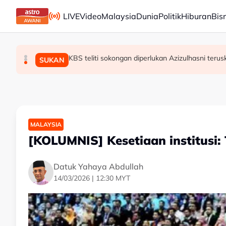
Skip to main content
LIVE
Video
Malaysia
Dunia
Politik
Hiburan
Bis
KBS teliti sokongan diperlukan Azizulhasni terus
Ismail terajui tiga portfolio pentadbiran ker
PM Anwar makan tengah hari, santuni masyara
MALAYSIA
MALAYSIA
SUKAN
MALAYSIA
[KOLUMNIS] Kesetiaan institusi:
Datuk Yahaya Abdullah
14/03/2026 | 12:30 MYT