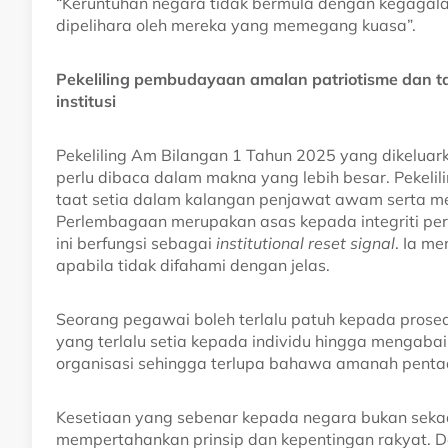
“Keruntuhan negara tidak bermula dengan kegagala
dipelihara oleh mereka yang memegang kuasa”.
Pekeliling pembudayaan amalan patriotisme dan taa
institusi
Pekeliling Am Bilangan 1 Tahun 2025 yang dikelua
perlu dibaca dalam makna yang lebih besar. Pekeli
taat setia dalam kalangan penjawat awam serta 
Perlembagaan merupakan asas kepada integriti perk
ini berfungsi sebagai
institutional reset signal
. Ia m
apabila tidak difahami dengan jelas.
Seorang pegawai boleh terlalu patuh kepada prosed
yang terlalu setia kepada individu hingga mengabai
organisasi sehingga terlupa bahawa amanah pentad
Kesetiaan yang sebenar kepada negara bukan sekad
mempertahankan prinsip dan kepentingan rakyat. Da