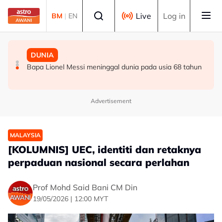
Skip to main content
Select language
Live
Log in
BM
|
EN
DUNIA
DUNIA
SUKAN
Iran tetapkan syarat baharu buka semula Selat Hormuz,
Bapa Lionel Messi meninggal dunia pada usia 68 tahun
Pavithran cetus kebangkitan keyakinan Harimau Malaya
mahu AS ‘perbetulkan tingkah laku’
- Cheng Hoe
Advertisement
MALAYSIA
[KOLUMNIS] UEC, identiti dan retaknya
perpaduan nasional secara perlahan
Prof Mohd Said Bani CM Din
19/05/2026 | 12:00 MYT