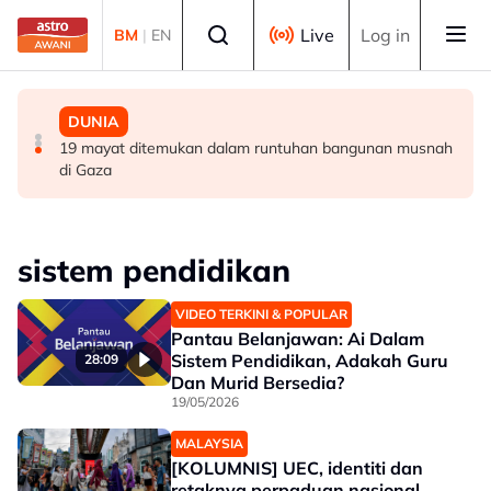
Skip to main content
Select language
Live
Log in
BM
|
EN
DUNIA
DUNIA
DUNIA
Keadaan Joe Biden makin lemah, kanser prostat
Bau busuk makanan reput terus hantui penduduk Los
19 mayat ditemukan dalam runtuhan bangunan musnah
merebak ke tulang
Angeles
di Gaza
sistem pendidikan
VIDEO TERKINI & POPULAR
Pantau Belanjawan: Ai Dalam
Sistem Pendidikan, Adakah Guru
28:09
Dan Murid Bersedia?
19/05/2026
MALAYSIA
[KOLUMNIS] UEC, identiti dan
retaknya perpaduan nasional