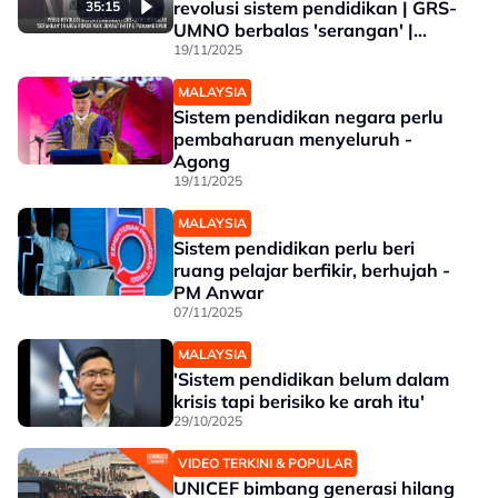
revolusi sistem pendidikan | GRS-
35:15
UMNO berbalas 'serangan' |
Harga rokok naik Jumaat ini
19/11/2025
MALAYSIA
Sistem pendidikan negara perlu
pembaharuan menyeluruh -
Agong
19/11/2025
MALAYSIA
Sistem pendidikan perlu beri
ruang pelajar berfikir, berhujah -
PM Anwar
07/11/2025
MALAYSIA
'Sistem pendidikan belum dalam
krisis tapi berisiko ke arah itu'
29/10/2025
VIDEO TERKINI & POPULAR
UNICEF bimbang generasi hilang