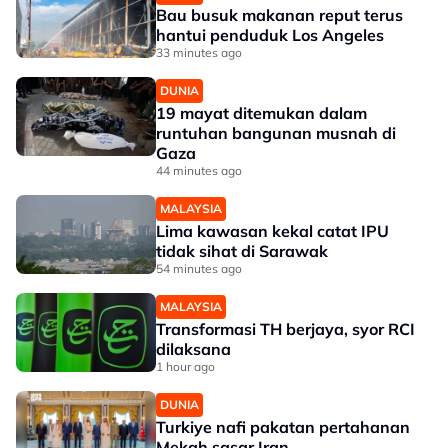
Bau busuk makanan reput terus
hantui penduduk Los Angeles
33 minutes ago
DUNIA
19 mayat ditemukan dalam
runtuhan bangunan musnah di
Gaza
44 minutes ago
MALAYSIA
Lima kawasan kekal catat IPU
tidak sihat di Sarawak
54 minutes ago
MALAYSIA
Transformasi TH berjaya, syor RCI
dilaksana
1 hour ago
DUNIA
Turkiye nafi pakatan pertahanan
Mekah sasar Iran