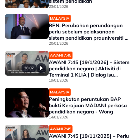
sistem pendidikan
23/01/2026
MALAYSIA
RPN: Perubahan perundangan
perlu sebelum pelaksanaan
sistem pendidikan prauniversiti -
Zambry
20/01/2026
AWANI 7:45
AWANI 7:45 [19/1/2026] – Sistem
pendidikan negara | Aktiviti di
36:07
Terminal 1 KLIA | Dialog isu
kampus | Kekayaan bilionair
19/01/2026
dunia meningkat pantas
MALAYSIA
Peningkatan peruntukan BAP
bukti Kerajaan MADANI perkasa
pendidikan negara - Wong
14/01/2026
AWANI 7:45
AWANI 7:45 [19/11/2025] – Perlu