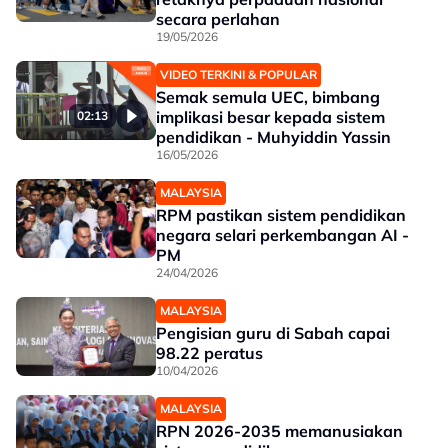
secara perlahan
19/05/2026
VIDEO TERKINI & POPULAR
Semak semula UEC, bimbang
implikasi besar kepada sistem
02:13
pendidikan - Muhyiddin Yassin
16/05/2026
MALAYSIA
RPM pastikan sistem pendidikan
negara selari perkembangan AI -
PM
24/04/2026
MALAYSIA
Pengisian guru di Sabah capai
98.22 peratus
10/04/2026
MALAYSIA
RPN 2026-2035 memanusiakan