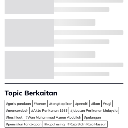
Topic Berkaitan
#garis panduan
#haram
#tangkap ikan
#penalti
#Ikan
#rugi
#menceroboh
#Akta Perikanan 1985
#Jabatan Perikanan Malaysia
#hasil laut
#Wan Muhammad Aznan Abdullah
#pulangan
#pensijilan tangkapan
#kapal asing
#Raja Bidin Raja Hassan