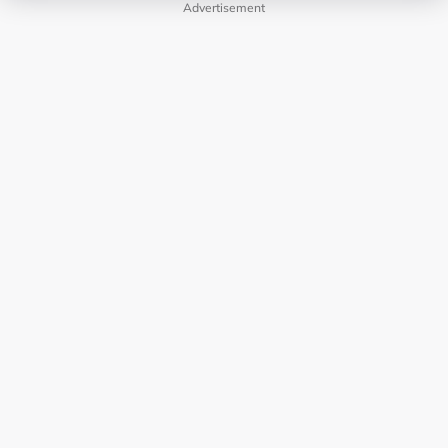
Advertisement
LAMAN HIBURAN LAIN
POLISI PRIVASI
TERMA PENGGUNAAN
IKLAN BERSAMA KAMI