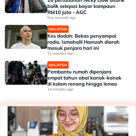
26 pertuduhan Nicky Liow ditarik
balik selepas bayar kompaun
RM10 juta - AGC
few seconds ago
MALAYSIA
Kes dadah: Bekas penyampai
radio, Ismahalil Hamzah diarah
masuk penjara hari ini
11 minutes ago
MALAYSIA
Pembantu rumah dipenjara
empat tahun abai kanak-kanak
di kolam renang hingga lemas
14 minutes ago