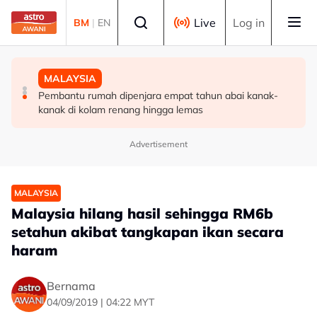
Skip to main content
Select language
Live
Log in
BM
|
EN
MALAYSIA
MALAYSIA
MALAYSIA
26 pertuduhan Nicky Liow ditarik balik selepas bayar
Kes dadah: Bekas penyampai radio, Ismahalil Hamzah
Pembantu rumah dipenjara empat tahun abai kanak-
kompaun RM10 juta - AGC
diarah masuk penjara hari ini
kanak di kolam renang hingga lemas
Advertisement
MALAYSIA
Malaysia hilang hasil sehingga RM6b
setahun akibat tangkapan ikan secara
haram
Bernama
04/09/2019 | 04:22 MYT