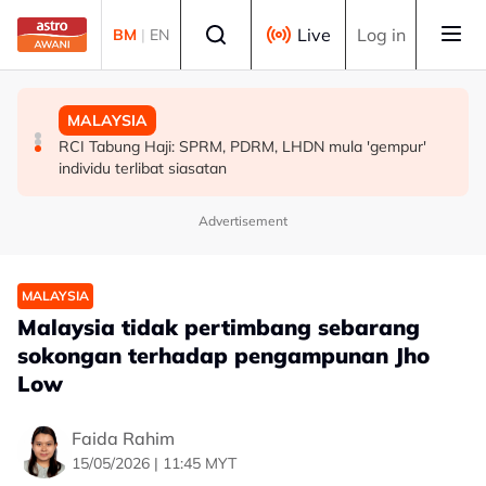
Skip to main content
Select language
Live
Log in
BM
|
EN
MALAYSIA
POLITIK
MALAYSIA
Kerajaan pastikan syor, dapatan RCI Tabung Haji
'Pihak ketiga' jangan ganggu usaha persefahaman parti
RCI Tabung Haji: SPRM, PDRM, LHDN mula 'gempur'
disiasat tuntas tanpa kompromi - PM Anwar
Melayu - Asyraf Wajdi
individu terlibat siasatan
Advertisement
MALAYSIA
Malaysia tidak pertimbang sebarang
sokongan terhadap pengampunan Jho
Low
Faida Rahim
15/05/2026 | 11:45 MYT