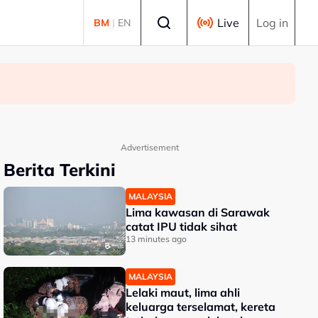
Select language
Live
Log in
BM
|
EN
Advertisement
Berita Terkini
MALAYSIA
Lima kawasan di Sarawak
catat IPU tidak sihat
13 minutes ago
MALAYSIA
Lelaki maut, lima ahli
keluarga terselamat, kereta