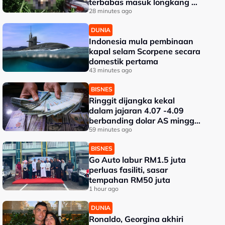
terbabas masuk longkang di
Kampung Gajah
28 minutes ago
DUNIA
Indonesia mula pembinaan
kapal selam Scorpene secara
domestik pertama
43 minutes ago
BISNES
Ringgit dijangka kekal
dalam jajaran 4.07 -4.09
berbanding dolar AS minggu
depan
59 minutes ago
BISNES
Go Auto labur RM1.5 juta
perluas fasiliti, sasar
tempahan RM50 juta
1 hour ago
DUNIA
Ronaldo, Georgina akhiri