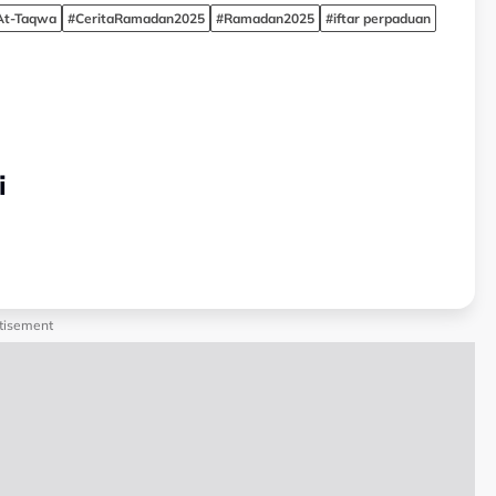
At-Taqwa
#CeritaRamadan2025
#Ramadan2025
#iftar perpaduan
i
tisement