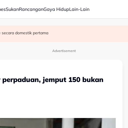
nes
Sukan
Rancangan
Gaya Hidup
Lain-Lain
e secara domestik pertama
hat
 kereta terbabas masuk longkang di Kampung Gajah
Advertisement
r perpaduan, jemput 150 bukan