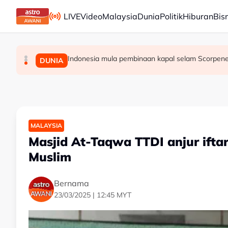
Skip to main content
LIVE
Video
Malaysia
Dunia
Politik
Hiburan
Bis
Indonesia mula pembinaan kapal selam Scorpen
Lima kawasan di Sarawak catat IPU tidak si
Lelaki maut, lima ahli keluarga terselamat,
MALAYSIA
MALAYSIA
DUNIA
MALAYSIA
Masjid At-Taqwa TTDI anjur ifta
Muslim
Bernama
23/03/2025 | 12:45 MYT