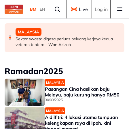
Skip to main content
Select language
Live
Log in
BM
|
EN
MALAYSIA
MALAYSIA
MALAYSIA
PM beri komitmen persempadanan DUN Sarawak, minta
Terlupa letak gear ‘P’ punca SUV rempuh pintu kaca
Sektor swasta digesa perluas peluang kerjaya kedua
laporan SPR - Fahmi
Balai Berlepas KKIA
veteran tentera - Wan Azizah
Ramadan2025
MALAYSIA
Pasangan Cina hasilkan baju
Melayu, baju kurung hanya RM50
30/03/2025
MALAYSIA
Aidilfitri: 4 lokasi utama tumpuan
kelengkapan raya di Ipoh, kini
tinggal memori