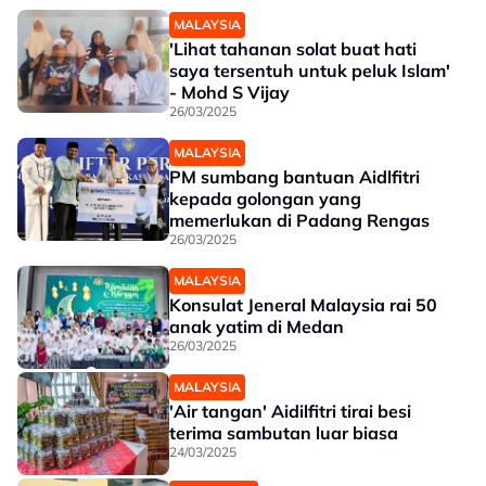
MALAYSIA
'Lihat tahanan solat buat hati
saya tersentuh untuk peluk Islam'
- Mohd S Vijay
26/03/2025
MALAYSIA
PM sumbang bantuan Aidlfitri
kepada golongan yang
memerlukan di Padang Rengas
26/03/2025
MALAYSIA
Konsulat Jeneral Malaysia rai 50
anak yatim di Medan
26/03/2025
MALAYSIA
'Air tangan' Aidilfitri tirai besi
terima sambutan luar biasa
24/03/2025