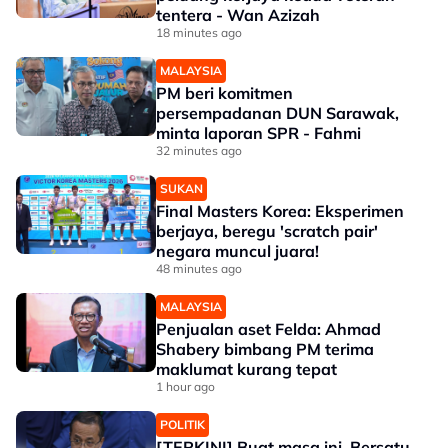
tentera - Wan Azizah
18 minutes ago
MALAYSIA
PM beri komitmen
persempadanan DUN Sarawak,
minta laporan SPR - Fahmi
32 minutes ago
SUKAN
Final Masters Korea: Eksperimen
berjaya, beregu 'scratch pair'
negara muncul juara!
48 minutes ago
MALAYSIA
Penjualan aset Felda: Ahmad
Shabery bimbang PM terima
maklumat kurang tepat
1 hour ago
POLITIK
[TERKINI] Buat masa ini, Bersatu