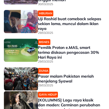
30/03/2025
HIBURAN
Uji Rashid buat comeback selepas
sekian lama, muncul dalam iklan
raya
29/03/2025
BISNES
Pemilik Proton e.MAS, smart
terima diskaun pengecasan 30%
Hari Raya ini
29/03/2025
DUNIA
Pasar malam Pakistan meriah
menjelang Syawal
29/03/2025
GAYA HIDUP
[KOLUMNIS] Lagu raya klasik
dan moden: Cerminan perubahan