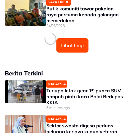
GAYA HIDUP
Butik komuniti tawar pakaian
raya percuma kepada golongan
memerlukan
24/03/2025
Lihat Lagi
Berita Terkini
MALAYSIA
Terlupa letak gear ‘P’ punca SUV
rempuh pintu kaca Balai Berlepas
KKIA
3 minutes ago
MALAYSIA
Sektor swasta digesa perluas
peluang kerjaya kedua veteran