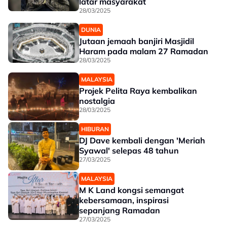
latar masyarakat
28/03/2025
DUNIA
Jutaan jemaah banjiri Masjidil
Haram pada malam 27 Ramadan
28/03/2025
MALAYSIA
Projek Pelita Raya kembalikan
nostalgia
28/03/2025
HIBURAN
DJ Dave kembali dengan 'Meriah
Syawal' selepas 48 tahun
27/03/2025
MALAYSIA
M K Land kongsi semangat
kebersamaan, inspirasi
sepanjang Ramadan
27/03/2025