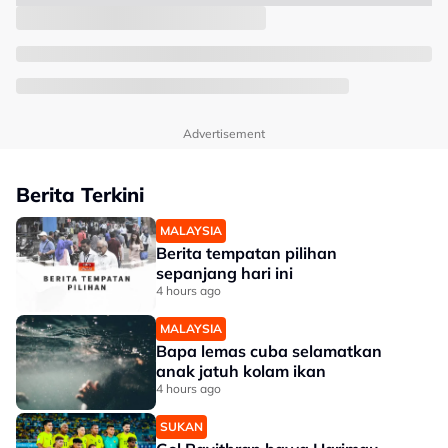
Advertisement
Berita Terkini
MALAYSIA
Berita tempatan pilihan
sepanjang hari ini
4 hours ago
MALAYSIA
Bapa lemas cuba selamatkan
anak jatuh kolam ikan
4 hours ago
SUKAN