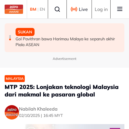
Skip to main content
Select language
Live
Log in
BM
|
EN
MALAYSIA
SUKAN
MALAYSIA
Bapa lemas cuba selamatkan anak jatuh kolam ikan
Gol Pavithran bawa Harimau Malaya ke separuh akhir
Berita tempatan pilihan sepanjang hari ini
Piala ASEAN
Advertisement
MALAYSIA
MTP 2025: Lonjakan teknologi Malaysia
dari makmal ke pasaran global
Nabilah Khaleeda
02/10/2025 | 16:45 MYT