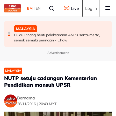
Skip to main content
Select language
Live
Log in
BM
|
EN
DUNIA
SUKAN
MALAYSIA
Syarikat Minyak Nasional Abu Dhabi terkena serangan
Hakim Danish kekal bersama MSi Racing Team musim
Pulau Pinang henti pelaksanaan ANPR serta-merta,
peluru berpandu di Selat Hormuz
depan
semak semula perincian - Chow
Advertisement
MALAYSIA
NUTP setuju cadangan Kementerian
Pendidikan mansuh UPSR
Bernama
28/11/2016 | 20:49 MYT