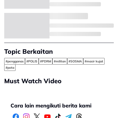
Topic Berkaitan
#pengganas
#POLIS
#PDRM
#militan
#SOSMA
#masir kujat
#pota
Must Watch Video
Cara lain mengikuti berita kami