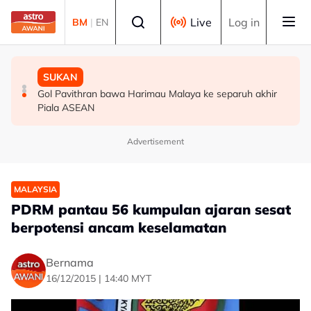
Skip to main content
Select language
Live
Log in
BM
|
EN
MALAYSIA
MALAYSIA
SUKAN
Berita tempatan pilihan sepanjang hari ini
Bapa lemas cuba selamatkan anak jatuh kolam ikan
Gol Pavithran bawa Harimau Malaya ke separuh akhir
Piala ASEAN
Advertisement
MALAYSIA
PDRM pantau 56 kumpulan ajaran sesat
berpotensi ancam keselamatan
Bernama
16/12/2015 | 14:40 MYT