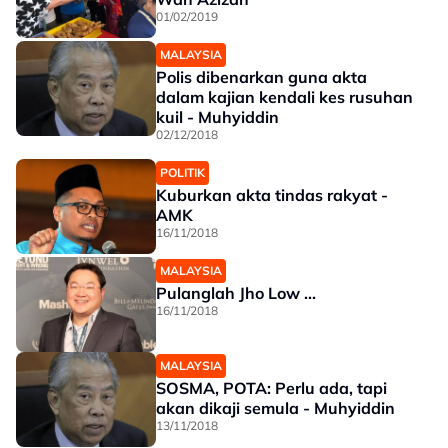
01/02/2019
MALAYSIA
Polis dibenarkan guna akta
dalam kajian kendali kes rusuhan
kuil - Muhyiddin
02/12/2018
POLITIK
Kuburkan akta tindas rakyat -
AMK
16/11/2018
MALAYSIA
Pulanglah Jho Low ...
16/11/2018
MALAYSIA
SOSMA, POTA: Perlu ada, tapi
akan dikaji semula - Muhyiddin
13/11/2018