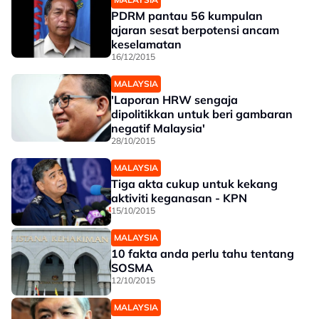
PDRM pantau 56 kumpulan
ajaran sesat berpotensi ancam
keselamatan
16/12/2015
MALAYSIA
'Laporan HRW sengaja
dipolitikkan untuk beri gambaran
negatif Malaysia'
28/10/2015
MALAYSIA
Tiga akta cukup untuk kekang
aktiviti keganasan - KPN
15/10/2015
MALAYSIA
10 fakta anda perlu tahu tentang
SOSMA
12/10/2015
MALAYSIA