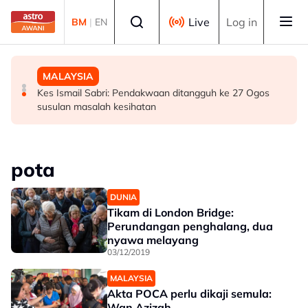
Skip to main content
Select language
Live
Log in
BM
|
EN
BISNES
MALAYSIA
MALAYSIA
Bursa Malaysia dibuka rendah, menjejaki penyusutan
Bekas Ketua Hakim Negara Tun Mohamed Eusoff Chin
Kes Ismail Sabri: Pendakwaan ditangguh ke 27 Ogos
semalaman Wall Street
meninggal dunia pada usia 91 tahun
susulan masalah kesihatan
pota
DUNIA
Tikam di London Bridge:
Perundangan penghalang, dua
nyawa melayang
03/12/2019
MALAYSIA
Akta POCA perlu dikaji semula:
Wan Azizah