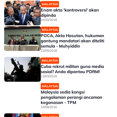
MALAYSIA
Enam akta 'kontroversi' akan
dipinda
24/10/2018
MALAYSIA
POCA, Akta Hasutan, hukuman
gantung mandatori akan diteliti
semula - Muhyiddin
22/05/2018
MALAYSIA
Cuba rekrut militan guna media
sosial? Anda dipantau PDRM!
13/03/2018
MALAYSIA
Malaysia sedia kongsi
pengalaman perangi ancaman
keganasan - TPM
10/08/2016
MALAYSIA