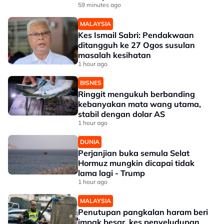
59 minutes ago
MALAYSIA
Kes Ismail Sabri: Pendakwaan
ditangguh ke 27 Ogos susulan
masalah kesihatan
1 hour ago
BISNES
Ringgit mengukuh berbanding
kebanyakan mata wang utama,
stabil dengan dolar AS
1 hour ago
DUNIA
Perjanjian buka semula Selat
Hormuz mungkin dicapai tidak
lama lagi - Trump
1 hour ago
MALAYSIA
Penutupan pangkalan haram beri
impak besar, kes penyeludupan