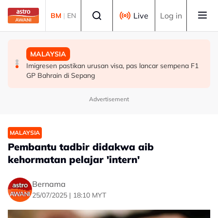
Skip to main content
Select language
Live
Log in
BM
|
EN
MALAYSIA
BISNES
MALAYSIA
Peruntukan EFT Pahang meningkat kepada RM24.57
GEAR-uP pacu pelaburan domestik, cipta nilai
Imigresen pastikan urusan visa, pas lancar sempena F1
juta tahun ini - Wan Rosdy
berkekalan untuk negara
GP Bahrain di Sepang
Advertisement
MALAYSIA
Pembantu tadbir didakwa aib
kehormatan pelajar 'intern'
Bernama
25/07/2025 | 18:10 MYT