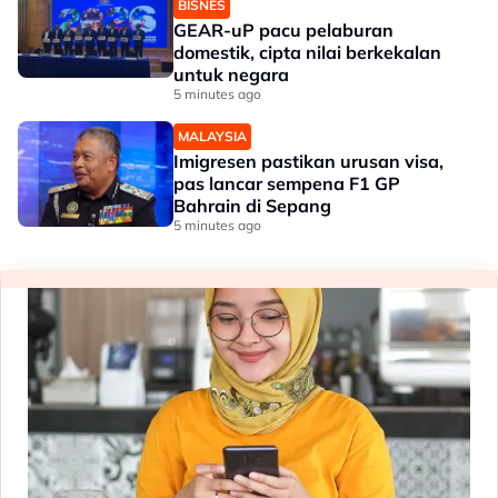
BISNES
GEAR-uP pacu pelaburan
domestik, cipta nilai berkekalan
untuk negara
5 minutes ago
MALAYSIA
Imigresen pastikan urusan visa,
pas lancar sempena F1 GP
Bahrain di Sepang
5 minutes ago