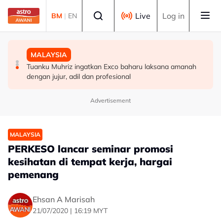
Skip to main content
Select language
Live
Log in
BM
|
EN
DUNIA
MALAYSIA
POLITIK
Lapangan Terbang Soekarno-Hatta rekod lebih 300 kes
Tuanku Muhriz ingatkan Exco baharu laksana amanah
PRU16: Kedudukan PH dijangka mengukuh, jajaran BN-
dadah tahun ini
dengan jujur, adil dan profesional
PN pula berliku - Penganalisis
Advertisement
MALAYSIA
PERKESO lancar seminar promosi
kesihatan di tempat kerja, hargai
pemenang
Ehsan A Marisah
21/07/2020 | 16:19 MYT