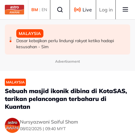
Skip to main content
Select language
Live
Log in
BM
|
EN
POLITIK
MALAYSIA
MALAYSIA
PH sambut baik keterbukaan BN runding angihan kerusi
Dua lelaki ditahan ketika sedang berlumba haram di
Dasar kebajikan perlu lindungi rakyat ketika hadapi
di Melaka - Fahmi
Kuala Kedah
kesusahan - Sim
Advertisement
MALAYSIA
Sebuah masjid ikonik dibina di KotaSAS,
tarikan pelancongan terbaharu di
Kuantan
Nursyazwani Saiful Sham
08/02/2025 | 09:40 MYT