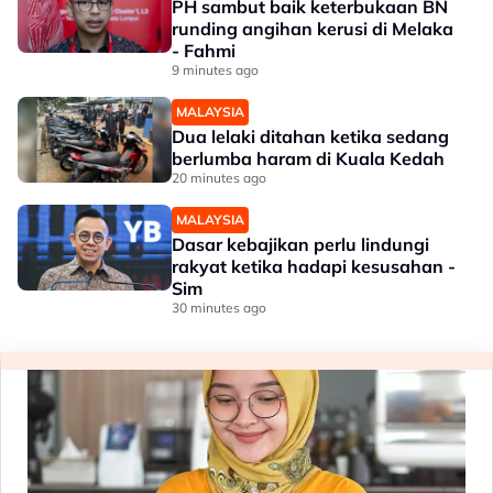
PH sambut baik keterbukaan BN
runding angihan kerusi di Melaka
- Fahmi
9 minutes ago
MALAYSIA
Dua lelaki ditahan ketika sedang
berlumba haram di Kuala Kedah
20 minutes ago
MALAYSIA
Dasar kebajikan perlu lindungi
rakyat ketika hadapi kesusahan -
Sim
30 minutes ago