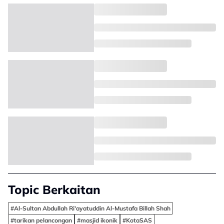
Topic Berkaitan
#Al-Sultan Abdullah Ri'ayatuddin Al-Mustafa Billah Shah
#tarikan pelancongan
#masjid ikonik
#KotaSAS