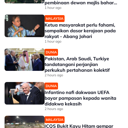
pembinaan dewan majlis baharu
White House bernilai RM1.6 bilion
1 hour ago
MALAYSIA
Ketua masyarakat perlu fahami,
sampaikan dasar kerajaan pada
rakyat - Abang Johari
1 hour ago
DUNIA
Pakistan, Arab Saudi, Turkiye
tandatangani perjanjian
perkukuh pertahanan kolektif
2 hours ago
DUNIA
Infantino nafi dakwaan UEFA
bayar pampasan kepada wanita
didakwa kekasih
2 hours ago
MALAYSIA
ICQS Bukit Kayu Hitam gempar