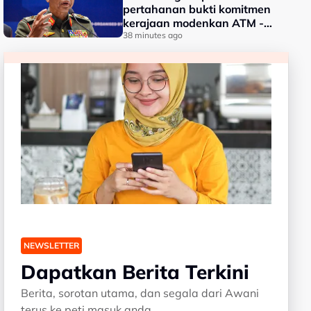
pertahanan bukti komitmen
kerajaan modenkan ATM -
Panglima
38 minutes ago
NEWSLETTER
Dapatkan Berita Terkini
Berita, sorotan utama, dan segala dari Awani
terus ke peti masuk anda.