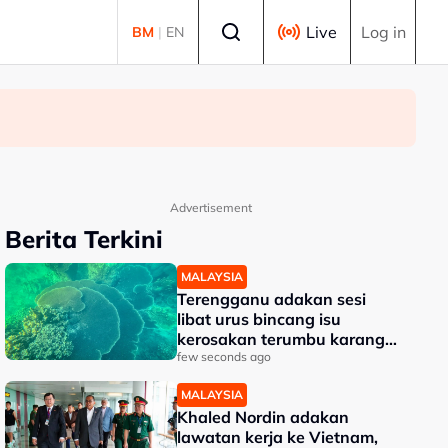
Select language
Live
Log in
BM
|
EN
Advertisement
Berita Terkini
MALAYSIA
Terengganu adakan sesi
libat urus bincang isu
kerosakan terumbu karang
di Pulau Redang
few seconds ago
MALAYSIA
Khaled Nordin adakan
lawatan kerja ke Vietnam,