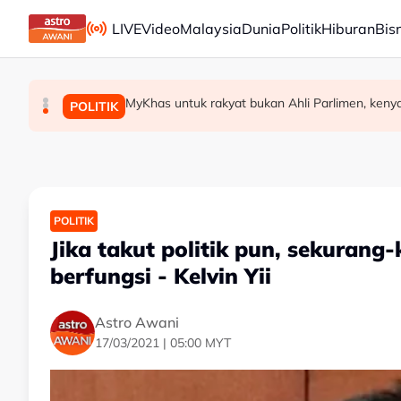
Skip to main content
LIVE
Video
Malaysia
Dunia
Politik
Hiburan
Bis
MyKhas untuk rakyat bukan Ahli Parlimen, keny
Terengganu adakan sesi libat urus bincang 
Khaled Nordin adakan lawatan kerja ke Vie
MALAYSIA
MALAYSIA
POLITIK
POLITIK
Jika takut politik pun, sekuran
berfungsi - Kelvin Yii
Astro Awani
17/03/2021 | 05:00 MYT