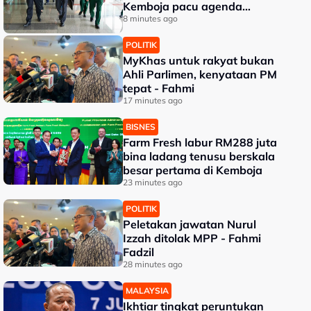
Kemboja pacu agenda
pertahanan
8 minutes ago
POLITIK
MyKhas untuk rakyat bukan
Ahli Parlimen, kenyataan PM
tepat - Fahmi
17 minutes ago
BISNES
Farm Fresh labur RM288 juta
bina ladang tenusu berskala
besar pertama di Kemboja
23 minutes ago
POLITIK
Peletakan jawatan Nurul
Izzah ditolak MPP - Fahmi
Fadzil
28 minutes ago
MALAYSIA
Ikhtiar tingkat peruntukan