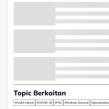
Topic Berkaitan
#wakil rakyat
#COVID-19
#PSC
#Ordinan Darurat
#Jawatankua